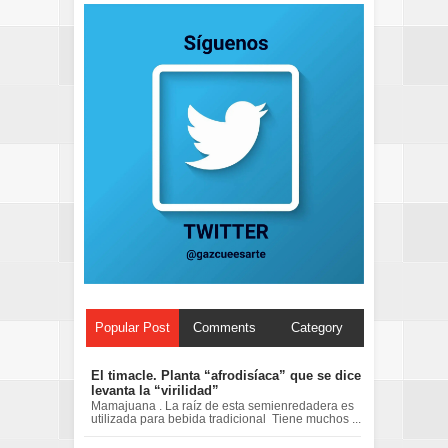
Popular Post
Comments
Category
El timacle. Planta “afrodisíaca” que se dice
levanta la “virilidad”
Mamajuana . La raíz de esta semienredadera es
utilizada para bebida tradicional Tiene muchos ...