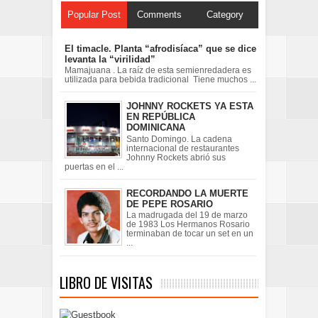
Popular Post
Comments
Category
El timacle. Planta “afrodisíaca” que se dice
levanta la “virilidad”
Mamajuana . La raíz de esta semienredadera es
utilizada para bebida tradicional Tiene muchos ...
JOHNNY ROCKETS YA ESTA
EN REPÚBLICA
DOMINICANA
Santo Domingo. La cadena
internacional de restaurantes
Johnny Rockets abrió sus
puertas en el ...
RECORDANDO LA MUERTE
DE PEPE ROSARIO
La madrugada del 19 de marzo
de 1983 Los Hermanos Rosario
terminaban de tocar un set en un
...
LIBRO DE VISITAS