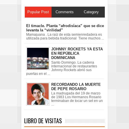
Popular Post
Comments
Category
El timacle. Planta “afrodisíaca” que se dice
levanta la “virilidad”
Mamajuana . La raíz de esta semienredadera es
utilizada para bebida tradicional Tiene muchos ...
JOHNNY ROCKETS YA ESTA
EN REPÚBLICA
DOMINICANA
Santo Domingo. La cadena
internacional de restaurantes
Johnny Rockets abrió sus
puertas en el ...
RECORDANDO LA MUERTE
DE PEPE ROSARIO
La madrugada del 19 de marzo
de 1983 Los Hermanos Rosario
terminaban de tocar un set en un
...
LIBRO DE VISITAS