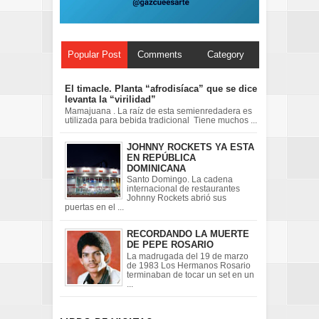
Popular Post
Comments
Category
El timacle. Planta “afrodisíaca” que se dice
levanta la “virilidad”
Mamajuana . La raíz de esta semienredadera es
utilizada para bebida tradicional Tiene muchos ...
JOHNNY ROCKETS YA ESTA
EN REPÚBLICA
DOMINICANA
Santo Domingo. La cadena
internacional de restaurantes
Johnny Rockets abrió sus
puertas en el ...
RECORDANDO LA MUERTE
DE PEPE ROSARIO
La madrugada del 19 de marzo
de 1983 Los Hermanos Rosario
terminaban de tocar un set en un
...