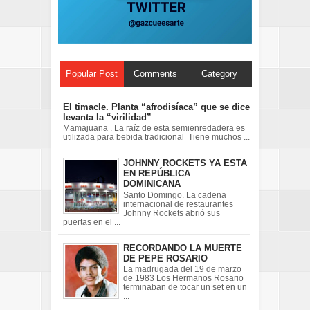
Popular Post
Comments
Category
El timacle. Planta “afrodisíaca” que se dice
levanta la “virilidad”
Mamajuana . La raíz de esta semienredadera es
utilizada para bebida tradicional Tiene muchos ...
JOHNNY ROCKETS YA ESTA
EN REPÚBLICA
DOMINICANA
Santo Domingo. La cadena
internacional de restaurantes
Johnny Rockets abrió sus
puertas en el ...
RECORDANDO LA MUERTE
DE PEPE ROSARIO
La madrugada del 19 de marzo
de 1983 Los Hermanos Rosario
terminaban de tocar un set en un
...