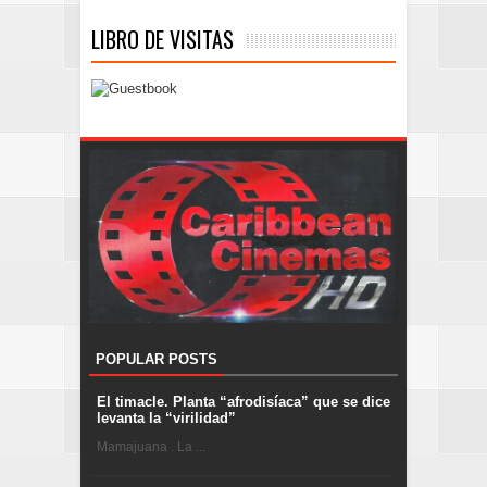
LIBRO DE VISITAS
POPULAR POSTS
El timacle. Planta “afrodisíaca” que se dice
levanta la “virilidad”
Mamajuana . La ...