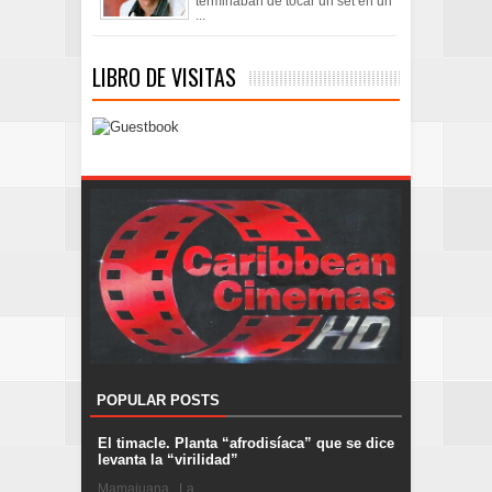
terminaban de tocar un set en un
...
LIBRO DE VISITAS
POPULAR POSTS
El timacle. Planta “afrodisíaca” que se dice
levanta la “virilidad”
Mamajuana . La ...