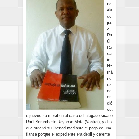
nc
ela
do
jue
z
Ra
úl
Ro
sar
io
He
rná
nd
ez
def
en
dió
est
e jueves su moral en el caso del alegado sicario
Raúl Serumberto Reynoso Mota (Vantroi), y dijo
que ordenó su libertad mediante el pago de una
fianza porque el expediente era débil y carente