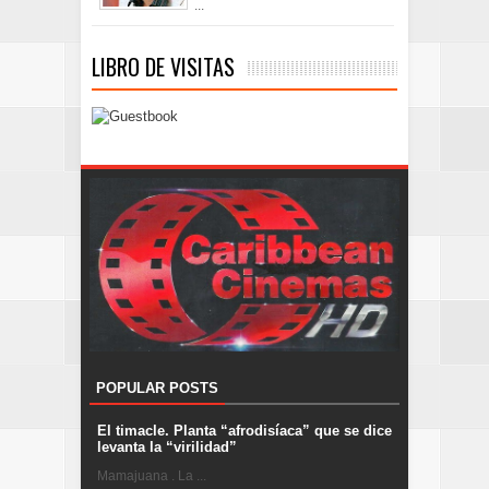
...
LIBRO DE VISITAS
POPULAR POSTS
El timacle. Planta “afrodisíaca” que se dice
levanta la “virilidad”
Mamajuana . La ...