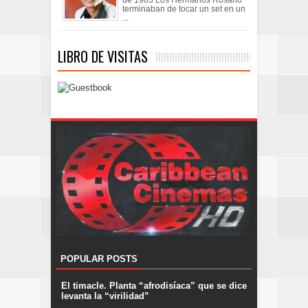
de 1983 Los Hermanos Rosario
terminaban de tocar un set en un
...
LIBRO DE VISITAS
POPULAR POSTS
El timacle. Planta “afrodisíaca” que se dice
levanta la “virilidad”