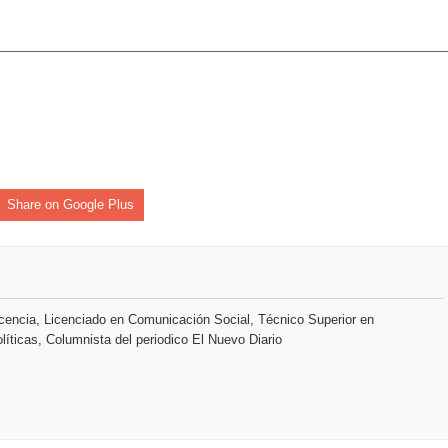
o se unen al regreso de Pavel Núñez y su “Bipolarband” a Hard 
 que Banreservas seguirá impulsando la seguridad alimentaria tr
an en Santiago el segundo Foro del Ahorro y la Inversión “Reserv
Share on Google Plus
 el Centro de Retención de Vehículos de Pedro Brand
 37001 y se convierte en la primera empresa del sector con Sis
encia, Licenciado en Comunicación Social, Técnico Superior en
líticas, Columnista del periodico El Nuevo Diario
sión de pólizas con Inteligencia Artificial y reduce el proceso 