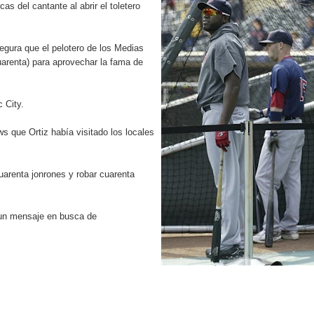
s del cantante al abrir el toletero
pción del Premio Nacional de Artes Visuales
 Banreservas lanzan convocatoria para residencias artísticas e
gura que el pelotero de los Medias
arenta) para aprovechar la fama de
slumbran con una noche de fusiones e invitados de lujo en el H
rdan retos y oportunidades del sistema financiero nacional
 City.
s que Ortiz había visitado los locales
ines impulsada por la franquicia dominicana más taquillera del 
iro como vicepresidenta ejecutiva de Fiduciaria Reservas
uarenta jonrones y robar cuarenta
localidad de Oficina Regional Este en La Romana
 un mensaje en busca de
illones para emprendedoras en la segunda edición del Summit 
yectoria artística con nuevo álbum, renovación de su equipo y c