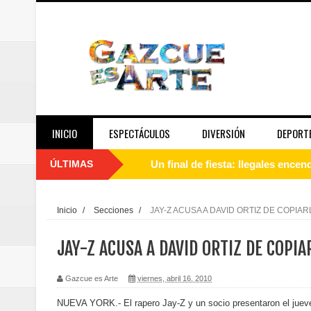
INICIO
ESPECTÁCULOS
DIVERSIÓN
DEPORT
ÚLTIMAS
Un final de fiesta: Ilegales enc
Banreservas recibe nuevamente l
Inicio
/
Secciones
/
JAY-Z ACUSA A DAVID ORTIZ DE COPI
Estable
JAY-Z ACUSA A DAVID ORTIZ DE COPI
Juan Luis Guerra se acompaña del
Gazcue es Arte
viernes, abril 16, 2010
de los Centroamericanos y del C
NUEVA YORK.- El rapero Jay-Z y un socio presentaron el juev