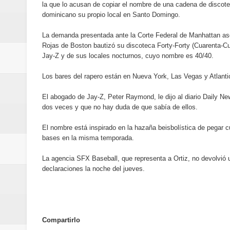
la que lo acusan de copiar el nombre de una cadena de discoteca
Oscar Abreu cuestiona la interru
dominicano su propio local en Santo Domingo.
Embajada dominicana en Francia y
La demanda presentada ante la Corte Federal de Manhattan ase
Rojas de Boston bautizó su discoteca Forty-Forty (Cuarenta-Cu
Pavel Núñez y su Bipolarband de
Jay-Z y de sus locales nocturnos, cuyo nombre es 40/40.
Banreservas y Banco Popular abo
Los bares del rapero están en Nueva York, Las Vegas y Atlantic
El abogado de Jay-Z, Peter Raymond, le dijo al diario Daily New
“Los Rechazados 2” llega a los c
dos veces y que no hay duda de que sabía de ellos.
Designan a Angelina Biviana Rive
El nombre está inspirado en la hazaña beisbolística de pegar c
bases en la misma temporada.
Humano Seguros inaugura nueva 
La agencia SFX Baseball, que representa a Ortiz, no devolvió
Banreservas destina RD$5,000 m
declaraciones la noche del jueves.
Sexappeal celebra 25 años de tra
conmemorativos
Compartirlo