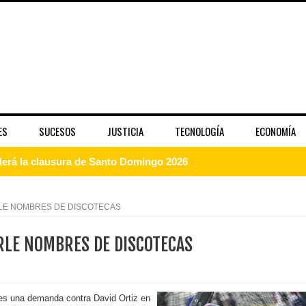
ES
SUCESOS
JUSTICIA
TECNOLOGÍA
ECONOMÍA
enderá la clausura de Santo Domingo 2026
a máxima calificación crediticia AAA.do de Moody's Local RD c
ARLE NOMBRES DE DISCOTECAS
ARLE NOMBRES DE DISCOTECAS
 coro “Más que Vencedores” y nos regala el “Canto a la Patria”
aribe
es una demanda contra David Ortiz en