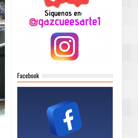
n París
ard Rock Café
2025
Facebook
Mujer Pymes
onciertos