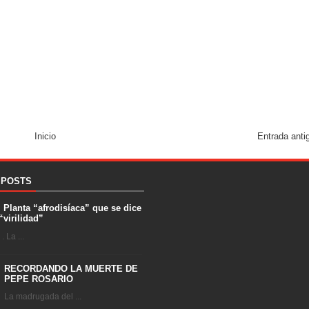
Inicio
Entrada anti
 POSTS
. Planta “afrodisíaca” que se dice
“virilidad”
 La ...
RECORDANDO LA MUERTE DE
PEPE ROSARIO
La madrugada del ...