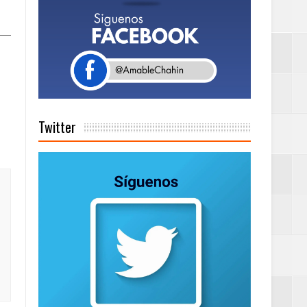
Rock Café Santo
as salida de RD
Twitter
a tu Capital”
tema de Gestión
de días a