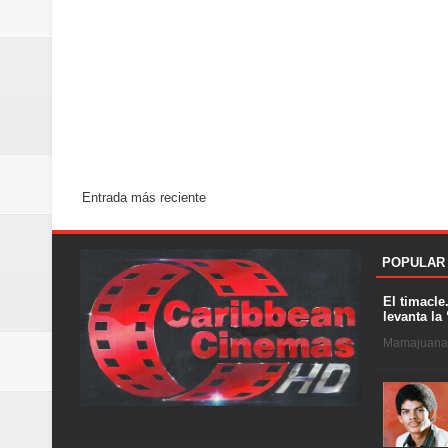
Entrada más reciente
POPULAR
El timacle
levanta la 
Mamajuana .