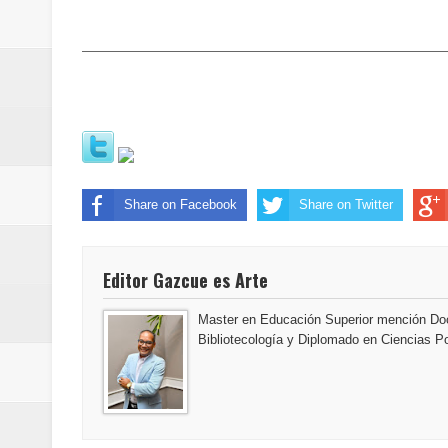
Maridalia Hernández y El Canari
Domingo
Doctor Leonardo Aguilera afirma
del mapa del hambre
Banreservas y sus filiales realiz
Share on Facebook
Share on Twitter
Banreservas inaugura oficina en
Editor Gazcue es Arte
SEPROI obtiene certificación ISO
Master en Educación Superior mención Doc
Antisoborno certificado
Bibliotecología y Diplomado en Ciencias Po
Humano Seguros transforma la emi
minutos