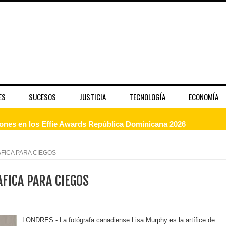
ES
SUCESOS
JUSTICIA
TECNOLOGÍA
ECONOMÍA
dones en los Effie Awards República Dominicana 2026
enderá la clausura de Santo Domingo 2026
FICA PARA CIEGOS
a máxima calificación crediticia AAA.do de Moody's Local RD c
FICA PARA CIEGOS
 coro “Más que Vencedores” y nos regala el “Canto a la Patria”
LONDRES.- La fotógrafa canadiense Lisa Murphy es la artífice de