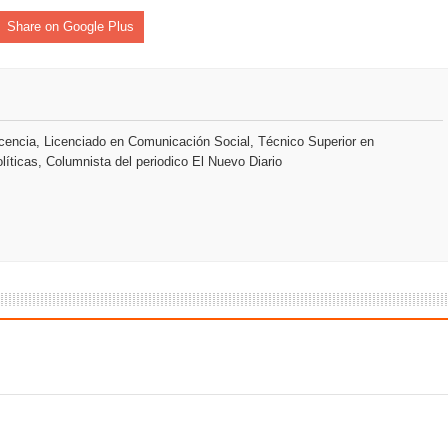
Share on Google Plus
o se unen al regreso de Pavel Núñez y su “Bipolarband” a Hard 
encia, Licenciado en Comunicación Social, Técnico Superior en
 que Banreservas seguirá impulsando la seguridad alimentaria tr
líticas, Columnista del periodico El Nuevo Diario
an en Santiago el segundo Foro del Ahorro y la Inversión “Reserv
 el Centro de Retención de Vehículos de Pedro Brand
 37001 y se convierte en la primera empresa del sector con Sis
sión de pólizas con Inteligencia Artificial y reduce el proceso 