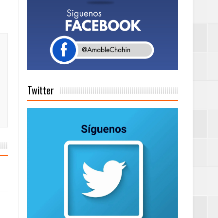
Rock Café Santo
as salida de RD
Twitter
a tu Capital”
tema de Gestión
de días a