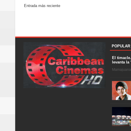
Entrada más reciente
POPULAR
El timacle
levanta la 
Mamajuana .