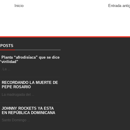
Inicio
Entrada anti
 POSTS
. Planta “afrodisíaca” que se dice
“virilidad”
 La ...
RECORDANDO LA MUERTE DE
PEPE ROSARIO
La madrugada del ...
JOHNNY ROCKETS YA ESTA
EN REPÚBLICA DOMINICANA
Santo Domingo ...