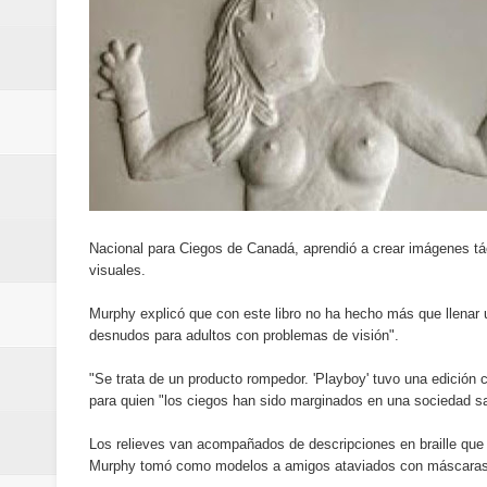
de los Centroamericanos y del C
Oscar Abreu cuestiona la interru
Embajada dominicana en Francia y
Pavel Núñez y su Bipolarband de
Banreservas y Banco Popular abo
Nacional para Ciegos de Canadá, aprendió a crear imágenes táct
“Los Rechazados 2” llega a los c
visuales.
Designan a Angelina Biviana Rive
Murphy explicó que con este libro no ha hecho más que llenar 
desnudos para adultos con problemas de visión".
Humano Seguros inaugura nueva 
"Se trata de un producto rompedor. 'Playboy' tuvo una edición c
para quien "los ciegos han sido marginados en una sociedad s
Banreservas destina RD$5,000 m
Los relieves van acompañados de descripciones en braille que 
Sexappeal celebra 25 años de tra
Murphy tomó como modelos a amigos ataviados con máscaras