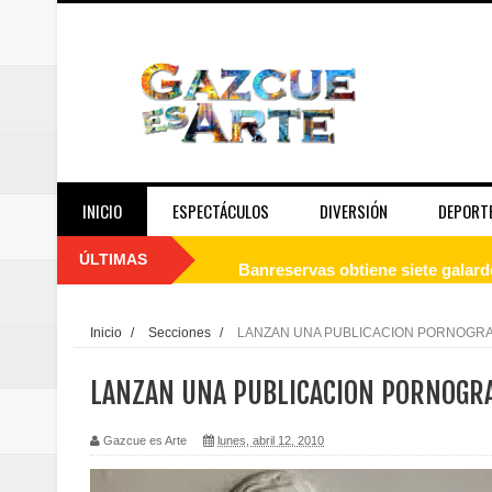
INICIO
ESPECTÁCULOS
DIVERSIÓN
DEPORT
ÚLTIMAS
Banreservas obtiene siete galar
Un final de fiesta: Ilegales enc
Inicio
/
Secciones
/
LANZAN UNA PUBLICACION PORNOGRA
Banreservas recibe nuevamente l
LANZAN UNA PUBLICACION PORNOGRA
Estable
Gazcue es Arte
lunes, abril 12, 2010
Juan Luis Guerra se acompaña del