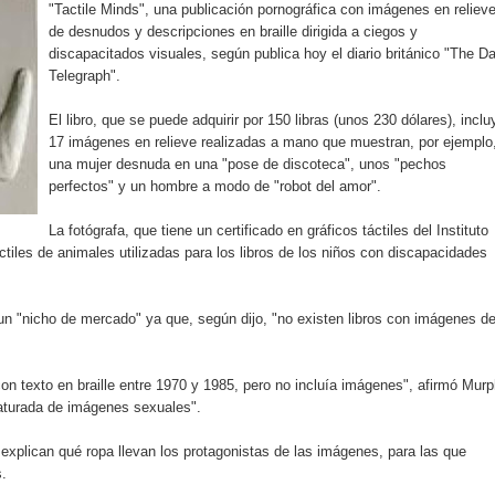
"Tactile Minds", una publicación pornográfica con imágenes en reliev
aribe
de desnudos y descripciones en braille dirigida a ciegos y
discapacitados visuales, según publica hoy el diario británico "The Da
pción del Premio Nacional de Artes Visuales
Telegraph".
 Banreservas lanzan convocatoria para residencias artísticas e
El libro, que se puede adquirir por 150 libras (unos 230 dólares), inclu
17 imágenes en relieve realizadas a mano que muestran, por ejemplo
slumbran con una noche de fusiones e invitados de lujo en el H
una mujer desnuda en una "pose de discoteca", unos "pechos
perfectos" y un hombre a modo de "robot del amor".
rdan retos y oportunidades del sistema financiero nacional
La fotógrafa, que tiene un certificado en gráficos táctiles del Instituto
iles de animales utilizadas para los libros de los niños con discapacidades
ines impulsada por la franquicia dominicana más taquillera del 
iro como vicepresidenta ejecutiva de Fiduciaria Reservas
un "nicho de mercado" ya que, según dijo, "no existen libros con imágenes d
localidad de Oficina Regional Este en La Romana
on texto en braille entre 1970 y 1985, pero no incluía imágenes", afirmó Murp
aturada de imágenes sexuales".
illones para emprendedoras en la segunda edición del Summit 
explican qué ropa llevan los protagonistas de las imágenes, para las que
yectoria artística con nuevo álbum, renovación de su equipo y c
.