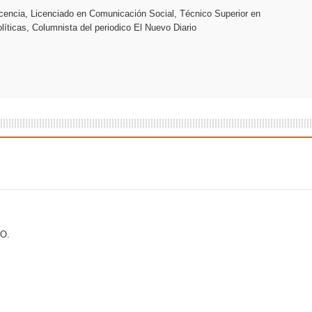
encia, Licenciado en Comunicación Social, Técnico Superior en
líticas, Columnista del periodico El Nuevo Diario
an en Santiago el segundo Foro del Ahorro y la Inversión “Reserv
 el Centro de Retención de Vehículos de Pedro Brand
 37001 y se convierte en la primera empresa del sector con Sis
sión de pólizas con Inteligencia Artificial y reduce el proceso 
y el Coro Nacional Dominicano pondrán su sello a la Ceremonia 
O.
io Molina
tos superiores a RD$117 millones en proyecto Nuevas Esperanz