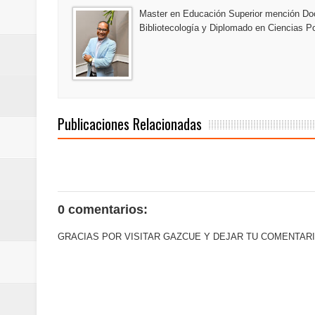
del mapa del hambre
Master en Educación Superior mención Doc
Bibliotecología y Diplomado en Ciencias Po
Banreservas y sus filiales realiz
Banreservas inaugura oficina en
SEPROI obtiene certificación ISO
Publicaciones Relacionadas
Antisoborno certificado
Humano Seguros transforma la emi
minutos
0 comentarios:
La Orquesta Sinfónica Nacional 
GRACIAS POR VISITAR GAZCUE Y DEJAR TU COMENTARI
la batuta del maestro José Anton
Banreservas otorga financiamien