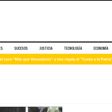
ES
SUCESOS
JUSTICIA
TECNOLOGÍA
ECONOMÍA
 coro “Más que Vencedores” y nos regala el “Canto a la Patria”
aribe
pción del Premio Nacional de Artes Visuales
 Banreservas lanzan convocatoria para residencias artísticas e
slumbran con una noche de fusiones e invitados de lujo en el H