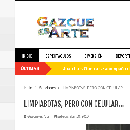
INICIO
ESPECTÁCULOS
DIVERSIÓN
DEPORT
ÚLTIMAS
Juan Luis Guerra se acompaña del
de los Centroamericanos y del C
Inicio
/
Secciones
/
LIMPIABOTAS, PERO CON CELULAR...
Oscar Abreu cuestiona la interru
LIMPIABOTAS, PERO CON CELULAR...
Embajada dominicana en Francia y
Gazcue es Arte
sábado, abril 10, 2010
Pavel Núñez y su Bipolarband de