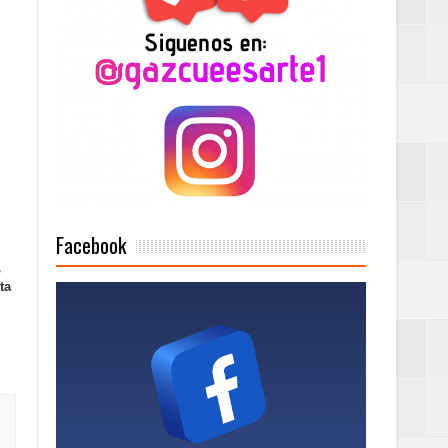
2025
Mujer Pymes
onciertos
Facebook
,
ta
Rock Café Santo
as salida de RD