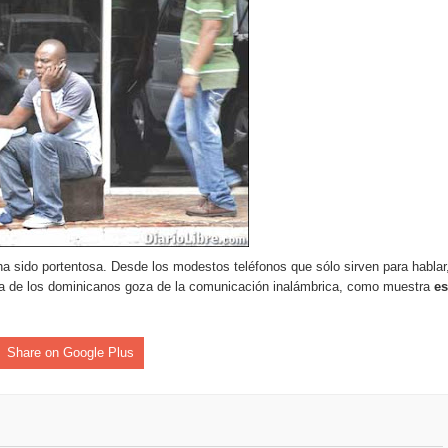
rdan retos y oportunidades del sistema financiero nacional
ines impulsada por la franquicia dominicana más taquillera del 
iro como vicepresidenta ejecutiva de Fiduciaria Reservas
localidad de Oficina Regional Este en La Romana
illones para emprendedoras en la segunda edición del Summit 
yectoria artística con nuevo álbum, renovación de su equipo y c
 ha sido portentosa. Desde los modestos teléfonos que sólo sirven para hablar
ía de los dominicanos goza de la comunicación inalámbrica, como muestra
es
o se unen al regreso de Pavel Núñez y su “Bipolarband” a Hard 
Share on Google Plus
 que Banreservas seguirá impulsando la seguridad alimentaria tr