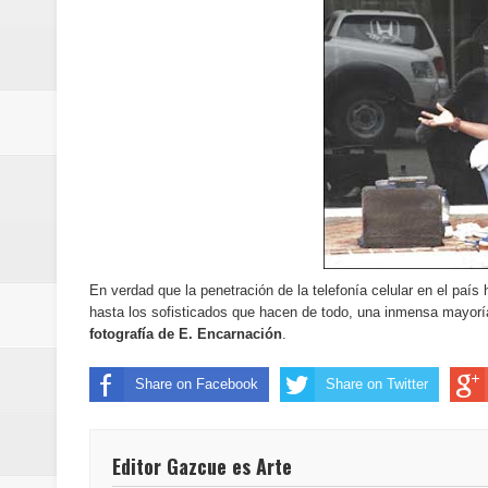
Banreservas y Banco Popular abo
“Los Rechazados 2” llega a los c
Designan a Angelina Biviana Rive
Humano Seguros inaugura nueva 
Banreservas destina RD$5,000 m
Sexappeal celebra 25 años de tra
En verdad que la penetración de la telefonía celular en el país
conmemorativos
hasta los sofisticados que hacen de todo, una inmensa mayor
fotografía de E. Encarnación
.
Maridalia Hernández y El Canari
Share on Facebook
Share on Twitter
Domingo
Doctor Leonardo Aguilera afirma
Editor Gazcue es Arte