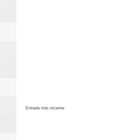
Euromoney reconoce a Banreserva
Banreservas recibe nuevamente l
Estable
Entrada más reciente