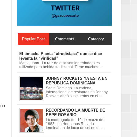
ionales
on perspectiva
Popular Post
Comments
Category
El timacle. Planta “afrodisíaca” que se dice
levanta la “virilidad”
Mamajuana . La raíz de esta semienredadera es
utilizada para bebida tradicional Tiene muchos ...
JOHNNY ROCKETS YA ESTA EN
REPÚBLICA DOMINICANA
Santo Domingo. La cadena
internacional de restaurantes Johnny
Rockets abrió sus puertas en el ...
gua
RECORDANDO LA MUERTE DE
PEPE ROSARIO
La madrugada del 19 de marzo de
1983 Los Hermanos Rosario
terminaban de tocar un set en un ...