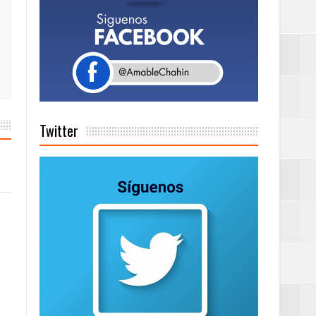
a tu Capital”
tema de Gestión
Twitter
de días a
Centenaria bajo
as