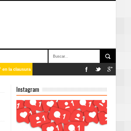
 en la clausura
Instagram
n París
ard Rock Café