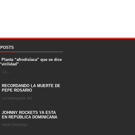
 POSTS
. Planta “afrodisíaca” que se dice
“virilidad”
 La ...
RECORDANDO LA MUERTE DE
PEPE ROSARIO
La madrugada del ...
JOHNNY ROCKETS YA ESTA
EN REPÚBLICA DOMINICANA
Santo Domingo ...