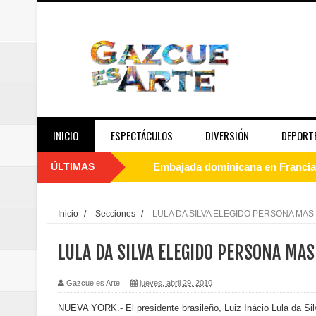
INICIO
ESPECTÁCULOS
DIVERSIÓN
DEPORT
ÚLTIMAS
Embajada dominicana en Francia y
Pavel Núñez y su Bipolarband de
Inicio
/
Secciones
/
LULA DA SILVA ELEGIDO PERSONA MAS
Banreservas y Banco Popular abo
LULA DA SILVA ELEGIDO PERSONA MA
“Los Rechazados 2” llega a los c
Gazcue es Arte
jueves, abril 29, 2010
Designan a Angelina Biviana Rive
NUEVA YORK.- El presidente brasileño, Luiz Inácio Lula da Sil