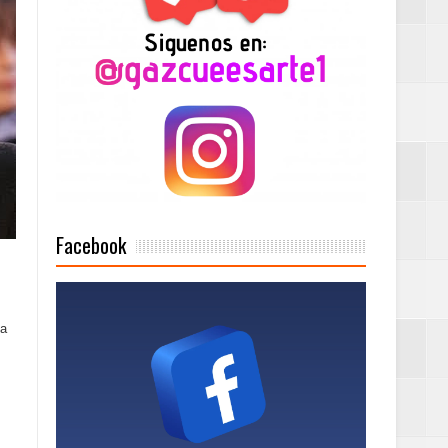
Mujer Pymes
onciertos
Rock Café Santo
Facebook
as salida de RD
la
a tu Capital”