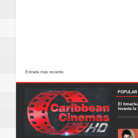
Entrada más reciente
POPULAR
El timacle
levanta la 
Mamajuana .