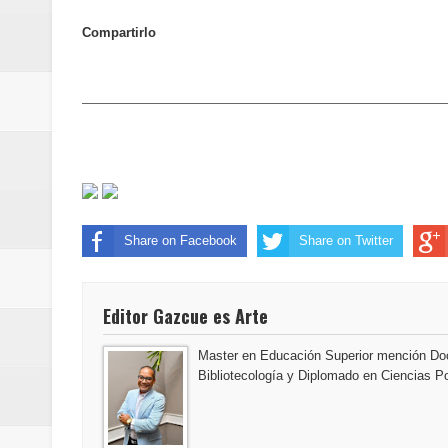
Juan Luis Guerra se acompaña del
Compartirlo
de los Centroamericanos y del C
Oscar Abreu cuestiona la interru
Share on Facebook
Share on Twitter
Editor Gazcue es Arte
Master en Educación Superior mención Doc
Bibliotecología y Diplomado en Ciencias Po