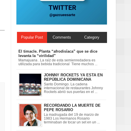
 en la clausura
Popular Post
Comments
Category
El timacle. Planta “afrodisíaca” que se dice
levanta la “virilidad”
Mamajuana . La raíz de esta semienredadera es
utilizada para bebida tradicional Tiene muchos ...
JOHNNY ROCKETS YA ESTA EN
REPÚBLICA DOMINICANA
Santo Domingo. La cadena
internacional de restaurantes Johnny
Rockets abrió sus puertas en el ...
RECORDANDO LA MUERTE DE
PEPE ROSARIO
La madrugada del 19 de marzo de
1983 Los Hermanos Rosario
terminaban de tocar un set en un ...