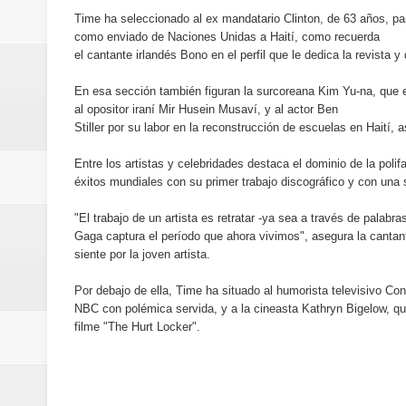
SEPROI obtiene certificación ISO
Time ha seleccionado al ex mandatario Clinton, de 63 años, para
como enviado de Naciones Unidas a Haití, como recuerda
Antisoborno certificado
el cantante irlandés Bono en el perfil que le dedica la revista
En esa sección también figuran la surcoreana Kim Yu-na, que es
Humano Seguros transforma la emi
al opositor iraní Mir Husein Musaví, y al actor Ben
Stiller por su labor en la reconstrucción de escuelas en Haití, 
minutos
Entre los artistas y celebridades destaca el dominio de la po
La Orquesta Sinfónica Nacional 
éxitos mundiales con su primer trabajo discográfico y con una
la batuta del maestro José Anton
"El trabajo de un artista es retratar -ya sea a través de palab
Gaga captura el período que ahora vivimos", asegura la cantan
siente por la joven artista.
Banreservas otorga financiamien
Por debajo de ella, Time ha situado al humorista televisivo Co
Euromoney reconoce a Banreserva
NBC con polémica servida, y a la cineasta Kathryn Bigelow, que
filme "The Hurt Locker".
Santo Domingo 2026 revela la Ce
mundial