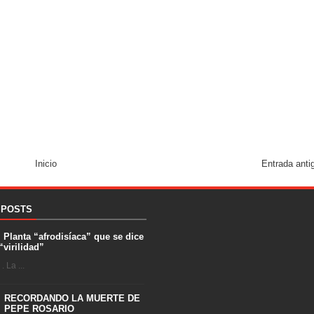
Inicio
Entrada anti
 POSTS
. Planta “afrodisíaca” que se dice
“virilidad”
 La ...
RECORDANDO LA MUERTE DE
PEPE ROSARIO