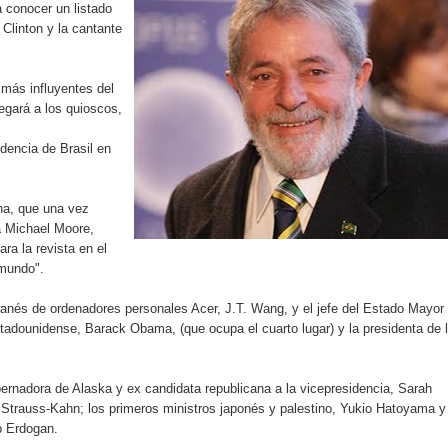
 conocer un listado
localidad de Oficina Regional Este en La Romana
Clinton y la cantante
illones para emprendedoras en la segunda edición del Summit 
 más influyentes del
yectoria artística con nuevo álbum, renovación de su equipo y c
egará a los quioscos,
idencia de Brasil en
o se unen al regreso de Pavel Núñez y su “Bipolarband” a Hard 
ana, que una vez
a Michael Moore,
ara la revista en el
 mundo".
 que Banreservas seguirá impulsando la seguridad alimentaria tr
aiwanés de ordenadores personales Acer, J.T. Wang, y el jefe del Estado Mayor
stadounidense, Barack Obama, (que ocupa el cuarto lugar) y la presidenta de 
an en Santiago el segundo Foro del Ahorro y la Inversión “Reserv
bernadora de Alaska y ex candidata republicana a la vicepresidencia, Sarah
e Strauss-Kahn; los primeros ministros japonés y palestino, Yukio Hatoyama y
 el Centro de Retención de Vehículos de Pedro Brand
p Erdogan.