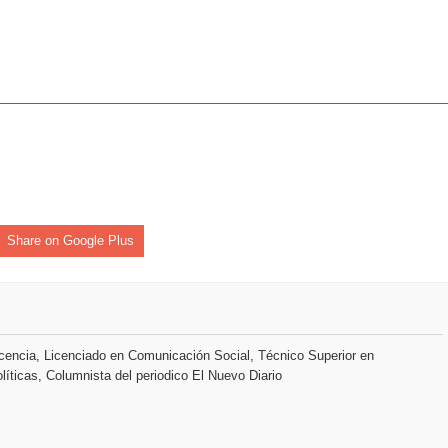
 coro “Más que Vencedores” y nos regala el “Canto a la Patria”
aribe
pción del Premio Nacional de Artes Visuales
Share on Google Plus
encia, Licenciado en Comunicación Social, Técnico Superior en
líticas, Columnista del periodico El Nuevo Diario