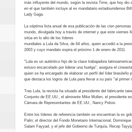
más influyente del mundo, según la revista Time, que hoy dio a
Humano Seguros inaugura nueva 
en el que también incluye al ex mandatario estadounidense Bill 
Lady Gaga.
Banreservas destina RD$5,000 m
La séptima lista anual de esa publicación de las cien personas
Sexappeal celebra 25 años de tra
mundo, divulgada hoy a través de internet y que este viernes ll
sitúa en lo alto de los líderes
conmemorativos
mundiales a Lula da Silva, de 64 años, quien accedió a la pres
2003 y cuyo mandato expira el próximo 1 de enero de 2011.
Maridalia Hernández y El Canari
"Lula es un auténtico hijo de la clase trabajadora latinoameric
estuvo encarcelado por liderar una huelga", asegura el cineast
Domingo
quien se ha encargado de elaborar un perfil del líder brasileño p
que destaca los logros de Lula para llevar a su país "al primer
Doctor Leonardo Aguilera afirma
Tras Lula, la revista ha situado al presidente del fabricante t
del mapa del hambre
Conjunto de EE.UU., el almirante Mike Mullen, el presidente e
Cámara de Representantes de EE.UU., Nancy Pelosi.
Banreservas y sus filiales realiz
Entre los líderes de referencia también se encuentran la ex go
Palin; el director del Fondo Monetario Internacional, Dominiqu
Banreservas inaugura oficina en
Salam Fayyad, y el jefe del Gobierno de Turquía, Recep Tayyi