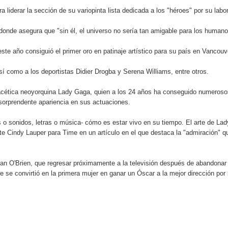
 37001 y se convierte en la primera empresa del sector con Sis
 liderar la sección de su variopinta lista dedicada a los "héroes" por su labo
 y donde asegura que "sin él, el universo no sería tan amigable para los humano
te año consiguió el primer oro en patinaje artístico para su país en Vancouv
sión de pólizas con Inteligencia Artificial y reduce el proceso 
así como a los deportistas Didier Drogba y Serena Williams, entre otros.
lifacética neoyorquina Lady Gaga, quien a los 24 años ha conseguido numeros
y el Coro Nacional Dominicano pondrán su sello a la Ceremonia 
 sorprendente apariencia en sus actuaciones.
io Molina
ras o sonidos, letras o música- cómo es estar vivo en su tiempo. El arte de Lad
te Cindy Lauper para Time en un artículo en el que destaca la "admiración" q
tos superiores a RD$117 millones en proyecto Nuevas Esperanz
nan O'Brien, que regresar próximamente a la televisión después de abandonar 
s como Mejor Banco del Caribe y le otorga cinco premios adic
 se convirtió en la primera mujer en ganar un Óscar a la mejor dirección por
remonia Centenaria: la región abrirá sus Juegos con una produc