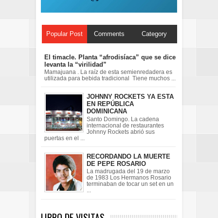
Popular Post
Comments
Category
El timacle. Planta “afrodisíaca” que se dice
levanta la “virilidad”
Mamajuana . La raíz de esta semienredadera es
utilizada para bebida tradicional Tiene muchos ...
JOHNNY ROCKETS YA ESTA
EN REPÚBLICA
DOMINICANA
Santo Domingo. La cadena
internacional de restaurantes
Johnny Rockets abrió sus
puertas en el ...
RECORDANDO LA MUERTE
DE PEPE ROSARIO
La madrugada del 19 de marzo
de 1983 Los Hermanos Rosario
terminaban de tocar un set en un
...
LIBRO DE VISITAS