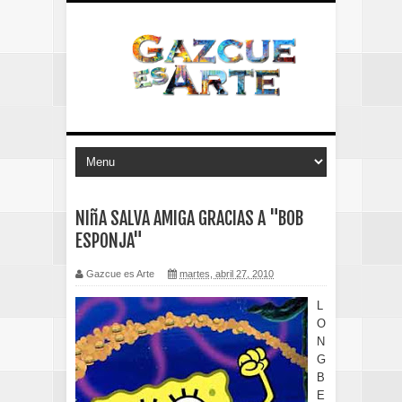
NIñA SALVA AMIGA GRACIAS A "BOB
ESPONJA"
Gazcue es Arte
martes, abril 27, 2010
L
O
N
G
B
E