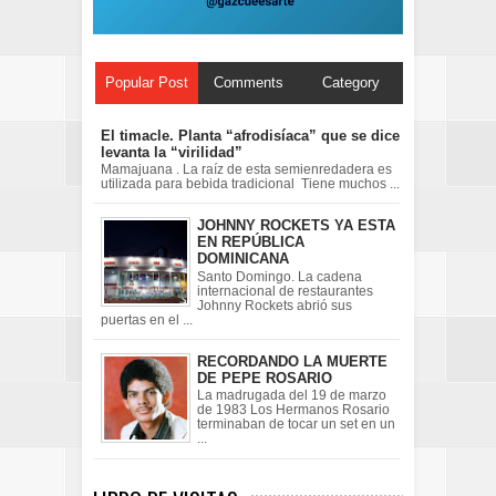
Popular Post
Comments
Category
El timacle. Planta “afrodisíaca” que se dice
levanta la “virilidad”
Mamajuana . La raíz de esta semienredadera es
utilizada para bebida tradicional Tiene muchos ...
JOHNNY ROCKETS YA ESTA
EN REPÚBLICA
DOMINICANA
Santo Domingo. La cadena
internacional de restaurantes
Johnny Rockets abrió sus
puertas en el ...
RECORDANDO LA MUERTE
DE PEPE ROSARIO
La madrugada del 19 de marzo
de 1983 Los Hermanos Rosario
terminaban de tocar un set en un
...