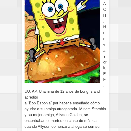
A
C
H
,
N
u
e
v
a
Y
or
k,
E
E
.
UU. AP. Una niña de 12 años de Long Island
acreditó
a “Bob Esponja” por haberle enseñado cómo
ayudar a su amiga atragantada. Miriam Starobin
y su mejor amiga, Allyson Golden, se
encontraban el martes en clase de música
cuando Allyson comenzó a ahogarse con su