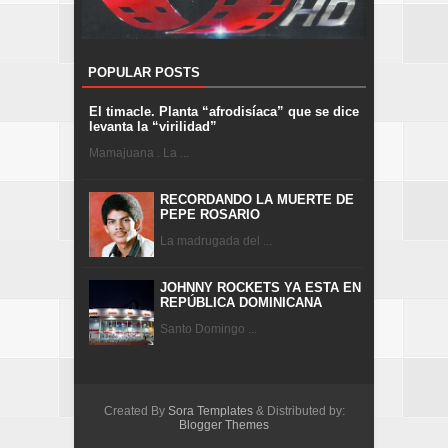
POPULAR POSTS
El timacle. Planta “afrodisíaca” que se dice
levanta la “virilidad”
Mamajuana . La ...
RECORDANDO LA MUERTE DE
PEPE ROSARIO
La madrugada del ...
JOHNNY ROCKETS YA ESTA EN
REPÚBLICA DOMINICANA
Santo Domingo ...
Created By
Sora Templates
& Distributed by:
Blogger Themes