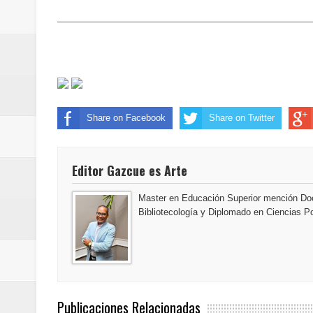
Maridalia Hernández y El Canari
Domingo
Doctor Leonardo Aguilera afirma
del mapa del hambre
Share on Facebook
Share on Twitter
Banreservas y sus filiales realiz
Editor Gazcue es Arte
Banreservas inaugura oficina en
Master en Educación Superior mención Doc
SEPROI obtiene certificación ISO
Bibliotecología y Diplomado en Ciencias Po
Antisoborno certificado
Humano Seguros transforma la emi
minutos
Publicaciones Relacionadas