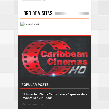
LIBRO DE VISITAS
POPULAR POSTS
El timacle. Planta “afrodisíaca” que se dice
levanta la “virilidad”
Mamajuana . La ...