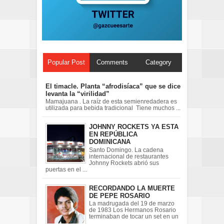
Popular Post
Comments
Category
El timacle. Planta “afrodisíaca” que se dice
levanta la “virilidad”
Mamajuana . La raíz de esta semienredadera es
utilizada para bebida tradicional Tiene muchos ...
JOHNNY ROCKETS YA ESTA
EN REPÚBLICA
DOMINICANA
Santo Domingo. La cadena
internacional de restaurantes
Johnny Rockets abrió sus
puertas en el ...
RECORDANDO LA MUERTE
DE PEPE ROSARIO
La madrugada del 19 de marzo
de 1983 Los Hermanos Rosario
terminaban de tocar un set en un
...