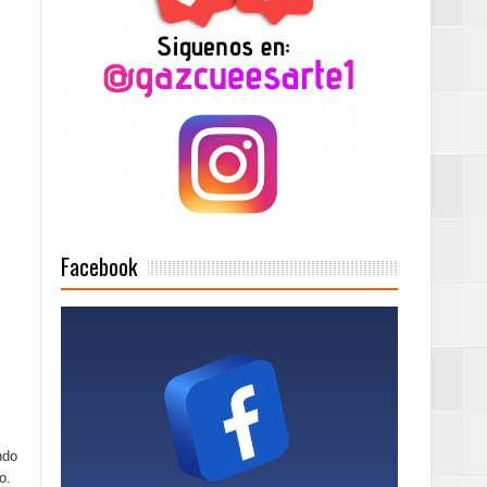
2025
Mujer Pymes
onciertos
Facebook
Rock Café Santo
as salida de RD
ndo
o.