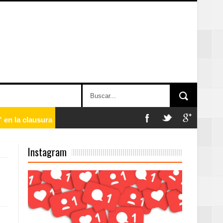
 en la clausura
Instagram
n París
ard Rock Café