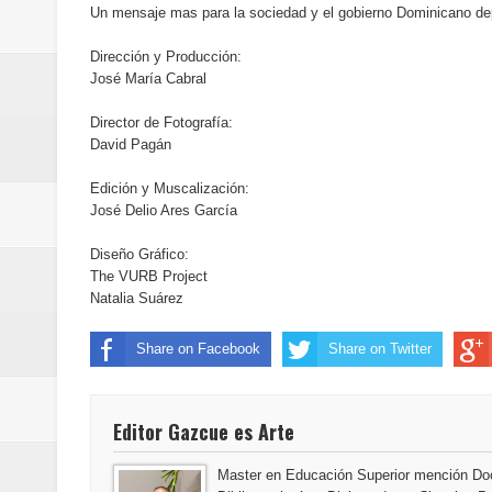
Un mensaje mas para la sociedad y el gobierno Dominicano de
del mapa del hambre
Dirección y Producción:
Banreservas y sus filiales realiz
José María Cabral
Banreservas inaugura oficina en
Director de Fotografía:
David Pagán
SEPROI obtiene certificación ISO
Edición y Muscalización:
José Delio Ares García
Antisoborno certificado
Diseño Gráfico:
Humano Seguros transforma la emi
The VURB Project
Natalia Suárez
minutos
Share on Facebook
Share on Twitter
La Orquesta Sinfónica Nacional 
la batuta del maestro José Anton
Editor Gazcue es Arte
Banreservas otorga financiamien
Master en Educación Superior mención Doc