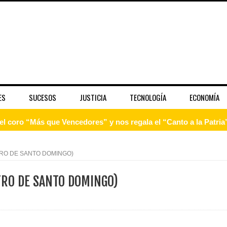
ES
SUCESOS
JUSTICIA
TECNOLOGÍA
ECONOMÍA
 coro “Más que Vencedores” y nos regala el “Canto a la Patria”
aribe
TRO DE SANTO DOMINGO)
pción del Premio Nacional de Artes Visuales
TRO DE SANTO DOMINGO)
 Banreservas lanzan convocatoria para residencias artísticas e
slumbran con una noche de fusiones e invitados de lujo en el H