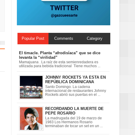
ionales
on perspectiva
Popular Post
Comments
Category
El timacle. Planta “afrodisíaca” que se dice
levanta la “virilidad”
Mamajuana . La raíz de esta semienredadera es
utilizada para bebida tradicional Tiene muchos ...
JOHNNY ROCKETS YA ESTA EN
REPÚBLICA DOMINICANA
Santo Domingo. La cadena
internacional de restaurantes Johnny
Rockets abrió sus puertas en el ...
RECORDANDO LA MUERTE DE
PEPE ROSARIO
La madrugada del 19 de marzo de
1983 Los Hermanos Rosario
terminaban de tocar un set en un ...