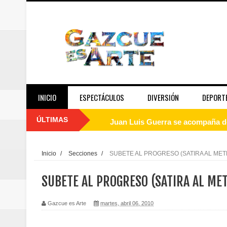
INICIO
ESPECTÁCULOS
DIVERSIÓN
DEPORT
ÚLTIMAS
Juan Luis Guerra se acompaña del
de los Centroamericanos y del C
Inicio
/
Secciones
/
SUBETE AL PROGRESO (SATIRA AL ME
Oscar Abreu cuestiona la interru
SUBETE AL PROGRESO (SATIRA AL ME
Embajada dominicana en Francia y
Gazcue es Arte
martes, abril 06, 2010
Pavel Núñez y su Bipolarband de