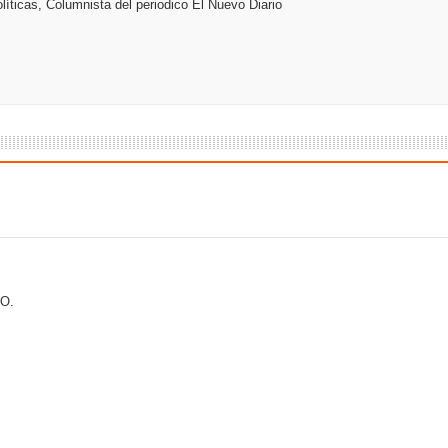
líticas, Columnista del periodico El Nuevo Diario
s como Mejor Banco del Caribe y le otorga cinco premios adic
a máxima calificación crediticia AAA.do de Moody's Local RD c
O.