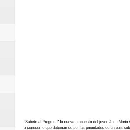
Banreservas y Banco Popular abo
“Los Rechazados 2” llega a los c
Designan a Angelina Biviana Rive
Humano Seguros inaugura nueva 
Banreservas destina RD$5,000 m
Sexappeal celebra 25 años de tra
conmemorativos
Maridalia Hernández y El Canari
Domingo
Doctor Leonardo Aguilera afirma
"Subete al Progreso" la nueva propuesta del joven Jose Maria
a conocer lo que deberian de ser las prioridades de un pais 