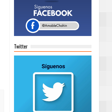
a tu Capital”
tema de Gestión
Twitter
de días a
Centenaria bajo
as