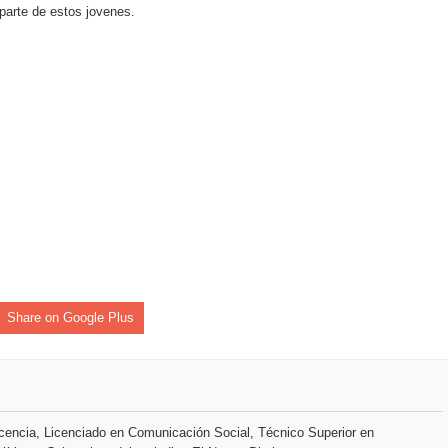
parte de estos jovenes.
an en Santiago el segundo Foro del Ahorro y la Inversión “Reserv
 el Centro de Retención de Vehículos de Pedro Brand
 37001 y se convierte en la primera empresa del sector con Sis
sión de pólizas con Inteligencia Artificial y reduce el proceso 
Share on Google Plus
y el Coro Nacional Dominicano pondrán su sello a la Ceremonia 
io Molina
tos superiores a RD$117 millones en proyecto Nuevas Esperanz
encia, Licenciado en Comunicación Social, Técnico Superior en