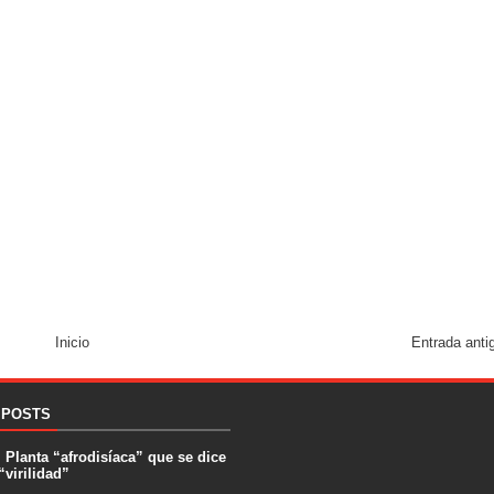
Inicio
Entrada anti
 POSTS
. Planta “afrodisíaca” que se dice
“virilidad”