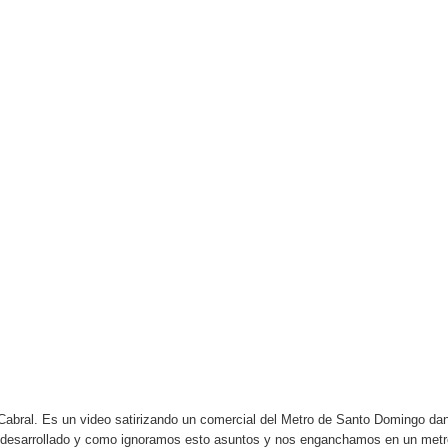
rdan retos y oportunidades del sistema financiero nacional
ines impulsada por la franquicia dominicana más taquillera del 
iro como vicepresidenta ejecutiva de Fiduciaria Reservas
localidad de Oficina Regional Este en La Romana
illones para emprendedoras en la segunda edición del Summit 
yectoria artística con nuevo álbum, renovación de su equipo y c
o se unen al regreso de Pavel Núñez y su “Bipolarband” a Hard 
 que Banreservas seguirá impulsando la seguridad alimentaria tr
 Cabral. Es un video satirizando un comercial del Metro de Santo Domingo da
subdesarrollado y como ignoramos esto asuntos y nos enganchamos en un metr