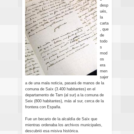
desp
ués,
la
carta
, que
de
todo
s
mod
os
era
men
sajer
a de una mala noticia, pasará de manos de la
comuna de Saïx (3.400 habitantes) en el
departamento de Tarn (al sur) a la comuna de
Seix (800 habitantes), más al sur, cerca de la
frontera con España.
Fue un becario de la alcaldía de Saïx que
mientras ordenaba los archivos municipales,
descubrió esa misiva histórica.