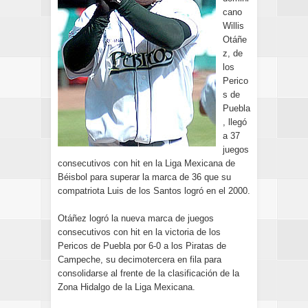
cano
Willis
Otáñe
z, de
los
Perico
s de
Puebla
, llegó
a 37
juegos
consecutivos con hit en la Liga Mexicana de
Béisbol para superar la marca de 36 que su
compatriota Luis de los Santos logró en el 2000.
Otáñez logró la nueva marca de juegos
consecutivos con hit en la victoria de los
Pericos de Puebla por 6-0 a los Piratas de
Campeche, su decimotercera en fila para
consolidarse al frente de la clasificación de la
Zona Hidalgo de la Liga Mexicana.