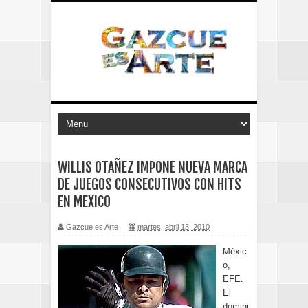
WILLIS OTAÑEZ IMPONE NUEVA MARCA
DE JUEGOS CONSECUTIVOS CON HITS
EN MEXICO
Gazcue es Arte
martes, abril 13, 2010
Méxic
o,
EFE.
El
domini