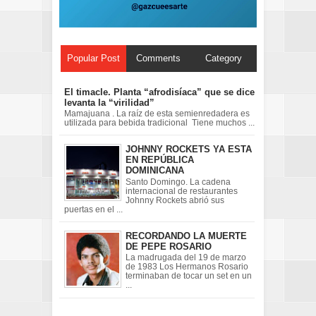
Popular Post
Comments
Category
El timacle. Planta “afrodisíaca” que se dice
levanta la “virilidad”
Mamajuana . La raíz de esta semienredadera es
utilizada para bebida tradicional Tiene muchos ...
JOHNNY ROCKETS YA ESTA
EN REPÚBLICA
DOMINICANA
Santo Domingo. La cadena
internacional de restaurantes
Johnny Rockets abrió sus
puertas en el ...
RECORDANDO LA MUERTE
DE PEPE ROSARIO
La madrugada del 19 de marzo
de 1983 Los Hermanos Rosario
terminaban de tocar un set en un
...