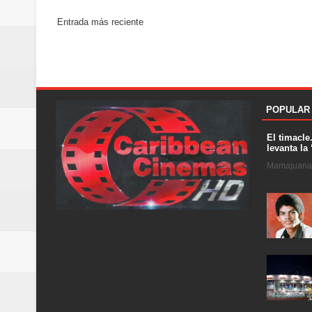
Entrada más reciente
POPULAR
El timacle
levanta la 
Mamajuana .