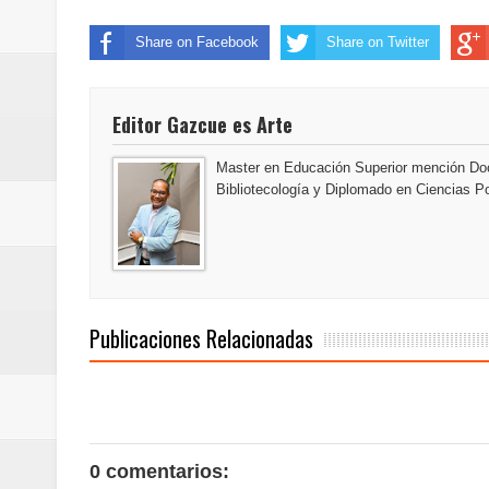
del mapa del hambre
Share on Facebook
Share on Twitter
Banreservas y sus filiales realiz
Banreservas inaugura oficina en
Editor Gazcue es Arte
SEPROI obtiene certificación ISO
Master en Educación Superior mención Doc
Bibliotecología y Diplomado en Ciencias Po
Antisoborno certificado
Humano Seguros transforma la emi
minutos
Publicaciones Relacionadas
La Orquesta Sinfónica Nacional 
la batuta del maestro José Anton
Banreservas otorga financiamien
0 comentarios: