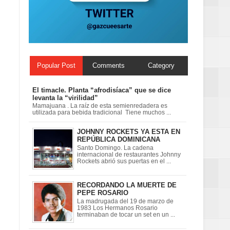
ionales
on perspectiva
Popular Post
Comments
Category
El timacle. Planta “afrodisíaca” que se dice
levanta la “virilidad”
Mamajuana . La raíz de esta semienredadera es
utilizada para bebida tradicional Tiene muchos ...
JOHNNY ROCKETS YA ESTA EN
REPÚBLICA DOMINICANA
Santo Domingo. La cadena
internacional de restaurantes Johnny
Rockets abrió sus puertas en el ...
RECORDANDO LA MUERTE DE
PEPE ROSARIO
La madrugada del 19 de marzo de
1983 Los Hermanos Rosario
terminaban de tocar un set en un ...