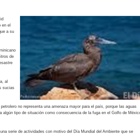
rdan retos y oportunidades del sistema financiero nacional
ines impulsada por la franquicia dominicana más taquillera del 
id
 en el
que a su
iro como vicepresidenta ejecutiva de Fiduciaria Reservas
localidad de Oficina Regional Este en La Romana
ominicano
itros de
illones para emprendedoras en la segunda edición del Summit 
esastre
yectoria artística con nuevo álbum, renovación de su equipo y c
a, al
s sucias
o se unen al regreso de Pavel Núñez y su “Bipolarband” a Hard 
e petrolero no representa una amenaza mayor para el país, porque las aguas
ca algún tipo de situación como consecuencia de la fuga en el Golfo de Méxic
 que Banreservas seguirá impulsando la seguridad alimentaria tr
una serie de actividades con motivo del Día Mundial del Ambiente que se