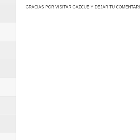
Euromoney reconoce a Banreserva
GRACIAS POR VISITAR GAZCUE Y DEJAR TU COMENTARI
Banreservas recibe nuevamente l
Estable