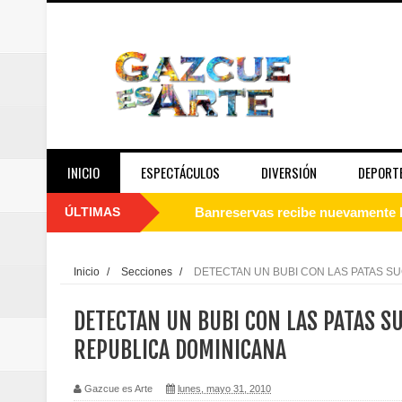
INICIO
ESPECTÁCULOS
DIVERSIÓN
DEPORT
ÚLTIMAS
Juan Luis Guerra se acompaña del
de los Centroamericanos y del C
Inicio
/
Secciones
/
DETECTAN UN BUBI CON LAS PATAS SU
Oscar Abreu cuestiona la interru
DETECTAN UN BUBI CON LAS PATAS SU
Embajada dominicana en Francia y
REPUBLICA DOMINICANA
Pavel Núñez y su Bipolarband de
Gazcue es Arte
lunes, mayo 31, 2010