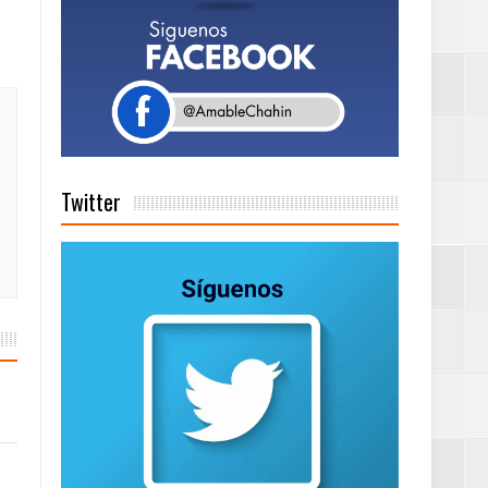
a tu Capital”
tema de Gestión
Twitter
de días a
Centenaria bajo
as