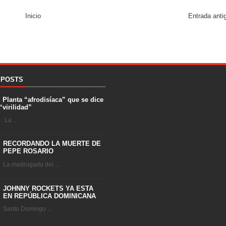
Inicio
Entrada anti
 POSTS
. Planta “afrodisíaca” que se dice
“virilidad”
 La ...
RECORDANDO LA MUERTE DE
PEPE ROSARIO
La madrugada del ...
JOHNNY ROCKETS YA ESTA
EN REPÚBLICA DOMINICANA
Santo Domingo ...