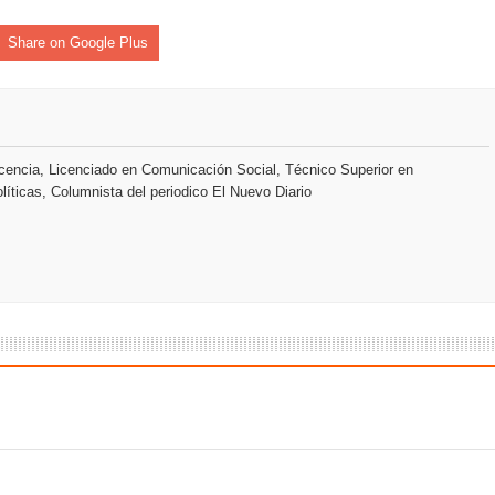
Share on Google Plus
an en Santiago el segundo Foro del Ahorro y la Inversión “Reserv
 el Centro de Retención de Vehículos de Pedro Brand
 37001 y se convierte en la primera empresa del sector con Sis
encia, Licenciado en Comunicación Social, Técnico Superior en
líticas, Columnista del periodico El Nuevo Diario
sión de pólizas con Inteligencia Artificial y reduce el proceso 
y el Coro Nacional Dominicano pondrán su sello a la Ceremonia 
io Molina
tos superiores a RD$117 millones en proyecto Nuevas Esperanz