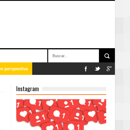
 en la clausura
Instagram
n París
ard Rock Café