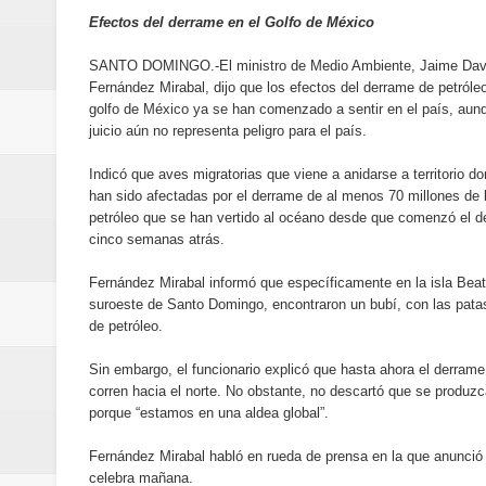
Banreservas y Banco Popular abo
Efectos del derrame en el Golfo de México
“Los Rechazados 2” llega a los c
SANTO DOMINGO.-El ministro de Medio Ambiente, Jaime Dav
Fernández Mirabal, dijo que los efectos del derrame de petróleo
golfo de México ya se han comenzado a sentir en el país, aun
Designan a Angelina Biviana Rive
juicio aún no representa peligro para el país.
Humano Seguros inaugura nueva 
Indicó que aves migratorias que viene a anidarse a territorio d
han sido afectadas por el derrame de al menos 70 millones de l
Banreservas destina RD$5,000 m
petróleo que se han vertido al océano desde que comenzó el d
cinco semanas atrás.
Sexappeal celebra 25 años de tra
Fernández Mirabal informó que específicamente en la isla Beat
suroeste de Santo Domingo, encontraron un bubí, con las pata
conmemorativos
de petróleo.
Maridalia Hernández y El Canari
Sin embargo, el funcionario explicó que hasta ahora el derram
corren hacia el norte. No obstante, no descartó que se produz
Domingo
porque “estamos en una aldea global”.
Doctor Leonardo Aguilera afirma
Fernández Mirabal habló en rueda de prensa en la que anunció 
celebra mañana.