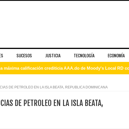
ES
SUCESOS
JUSTICIA
TECNOLOGÍA
ECONOMÍA
 coro “Más que Vencedores” y nos regala el “Canto a la Patria”
aribe
CIAS DE PETROLEO EN LA ISLA BEATA, REPUBLICA DOMINICANA
pción del Premio Nacional de Artes Visuales
CIAS DE PETROLEO EN LA ISLA BEATA,
 Banreservas lanzan convocatoria para residencias artísticas e
slumbran con una noche de fusiones e invitados de lujo en el H