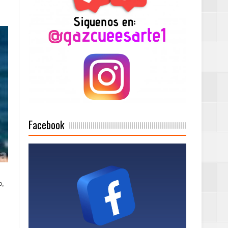
2025
Mujer Pymes
onciertos
Facebook
Rock Café Santo
o,
as salida de RD