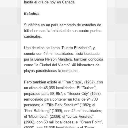
hasta el día de hoy en Canadá.
Estadios
Sudáfrica es un país sembrado de estadios de
fútbol en casi la totalidad de sus cuatro puntos
cardinales.
Uno de ellos se llama “Puerto Elizabeth”, y
cuenta con 48 mil localidades. Está bordeado
por la Bahía Nelson Mandela, también conocida
como “la Ciudad del Viento”. 40 kilómetros de
playas paradisíacas la compone.
Pero también existe el “Free State”, (1952), con
un aforo de 45,058 localidades. El “Durban”,
preparado para 69, 957; e “Soccer City” (1987),
remodelado para contener un total de 94,700
personas; el “Ellis Park Stadium” (1982); el
“Real Bafokeng” (1999), con 42 mil localidades;
el “Mbombela”, (2009); el “Loftus Versfeld”,
(1906), con 50 mil localidades; el “Green Point”,
(2009), con 66.005 localidades, y el “Peter