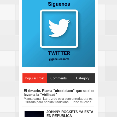
Popular Post
Comments
Category
El timacle. Planta “afrodisíaca” que se dice
levanta la “virilidad”
Mamajuana . La raíz de esta semienredadera es
utilizada para bebida tradicional Tiene muchos ...
JOHNNY ROCKETS YA ESTA
EN REPÚBLICA