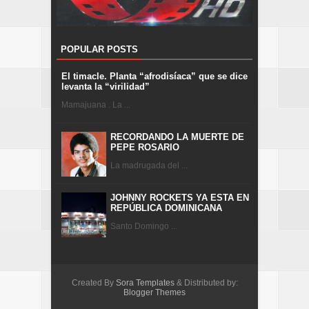
POPULAR POSTS
El timacle. Planta “afrodisíaca” que se dice
levanta la “virilidad”
Mamajuana . La ...
RECORDANDO LA MUERTE DE
PEPE ROSARIO
La madrugada del ...
JOHNNY ROCKETS YA ESTA EN
REPÚBLICA DOMINICANA
Santo Domingo ...
Created By
Sora Templates
& Distributed by:
Blogger Themes