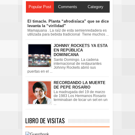
Popular Post
Comments
Category
El timacle. Planta “afrodisíaca” que se dice
levanta la “virilidad”
Mamajuana . La raíz de esta semienredadera es
utilizada para bebida tradicional Tiene muchos ...
JOHNNY ROCKETS YA ESTA
EN REPÚBLICA
DOMINICANA
Santo Domingo. La cadena
internacional de restaurantes
Johnny Rockets abrió sus
puertas en el ...
RECORDANDO LA MUERTE
DE PEPE ROSARIO
La madrugada del 19 de marzo
de 1983 Los Hermanos Rosario
terminaban de tocar un set en un
...
LIBRO DE VISITAS