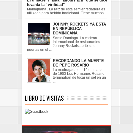
El timacle. Planta “afrodisíaca” que se dice
levanta la “virilidad”
Mamajuana . La raíz de esta semienredadera es
utilizada para bebida tradicional Tiene muchos ...
JOHNNY ROCKETS YA ESTA
EN REPÚBLICA
DOMINICANA
Santo Domingo. La cadena
internacional de restaurantes
Johnny Rockets abrió sus
puertas en el ...
RECORDANDO LA MUERTE
DE PEPE ROSARIO
La madrugada del 19 de marzo
de 1983 Los Hermanos Rosario
terminaban de tocar un set en un
...
LIBRO DE VISITAS