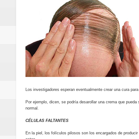
Designan a Angelina Biviana Rive
Humano Seguros inaugura nueva 
Banreservas destina RD$5,000 m
Sexappeal celebra 25 años de tra
conmemorativos
Maridalia Hernández y El Canari
Domingo
Los investigadores esperan eventualmente crear una cura para l
Doctor Leonardo Aguilera afirma
Por ejemplo, dicen, se podría desarollar una crema que pueda s
normal.
del mapa del hambre
CÉLULAS FALTANTES
Banreservas y sus filiales realiz
En la piel, los folículos pilosos son los encargados de produci