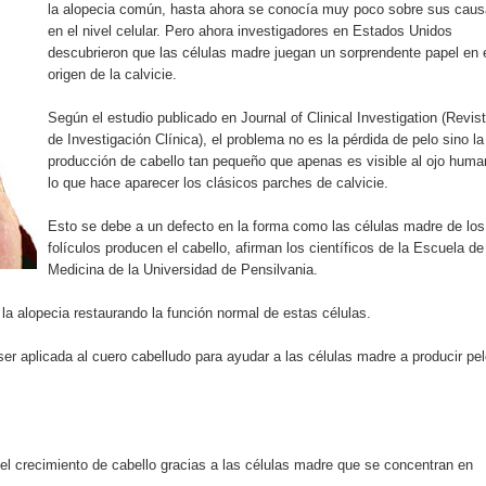
la alopecia común, hasta ahora se conocía muy poco sobre sus cau
iro como vicepresidenta ejecutiva de Fiduciaria Reservas
en el nivel celular. Pero ahora investigadores en Estados Unidos
descubrieron que las células madre juegan un sorprendente papel en 
localidad de Oficina Regional Este en La Romana
origen de la calvicie.
illones para emprendedoras en la segunda edición del Summit 
Según el estudio publicado en Journal of Clinical Investigation (Revis
de Investigación Clínica), el problema no es la pérdida de pelo sino la
yectoria artística con nuevo álbum, renovación de su equipo y c
producción de cabello tan pequeño que apenas es visible al ojo huma
lo que hace aparecer los clásicos parches de calvicie.
Esto se debe a un defecto en la forma como las células madre de los
folículos producen el cabello, afirman los científicos de la Escuela de
o se unen al regreso de Pavel Núñez y su “Bipolarband” a Hard 
Medicina de la Universidad de Pensilvania.
a alopecia restaurando la función normal de estas células.
 que Banreservas seguirá impulsando la seguridad alimentaria tr
er aplicada al cuero cabelludo para ayudar a las células madre a producir pe
an en Santiago el segundo Foro del Ahorro y la Inversión “Reserv
r el crecimiento de cabello gracias a las células madre que se concentran en