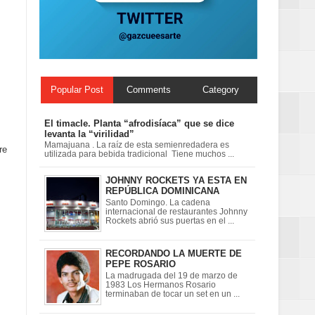
 en la clausura
Popular Post
Comments
Category
El timacle. Planta “afrodisíaca” que se dice
levanta la “virilidad”
Mamajuana . La raíz de esta semienredadera es
re
utilizada para bebida tradicional Tiene muchos ...
JOHNNY ROCKETS YA ESTA EN
REPÚBLICA DOMINICANA
Santo Domingo. La cadena
internacional de restaurantes Johnny
Rockets abrió sus puertas en el ...
RECORDANDO LA MUERTE DE
PEPE ROSARIO
La madrugada del 19 de marzo de
1983 Los Hermanos Rosario
terminaban de tocar un set en un ...