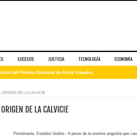
ES
SUCESOS
JUSTICIA
TECNOLOGÍA
ECONOMÍA
pción del Premio Nacional de Artes Visuales
 Banreservas lanzan convocatoria para residencias artísticas e
 ORIGEN DE LA CALVICIE
slumbran con una noche de fusiones e invitados de lujo en el H
 ORIGEN DE LA CALVICIE
rdan retos y oportunidades del sistema financiero nacional
ines impulsada por la franquicia dominicana más taquillera del 
Pensilvania, Estados Unidos.- A pesar de la enorme angustia que ca