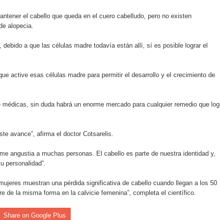
antener el cabello que queda en el cuero cabelludo, pero no existen
de alopecia.
 coro “Más que Vencedores” y nos regala el “Canto a la Patria”
, debido a que las células madre todavía están allí, sí es posible lograr el
aribe
que active esas células madre para permitir el desarrollo y el crecimiento de
 médicas, sin duda habrá un enorme mercado para cualquier remedio que log
 avance”, afirma el doctor Cotsarelis.
rme angustia a muchas personas. El cabello es parte de nuestra identidad y,
u personalidad”.
jeres muestran una pérdida significativa de cabello cuando llegan a los 50
e de la misma forma en la calvicie femenina”, completa el científico.
Share on Google Plus