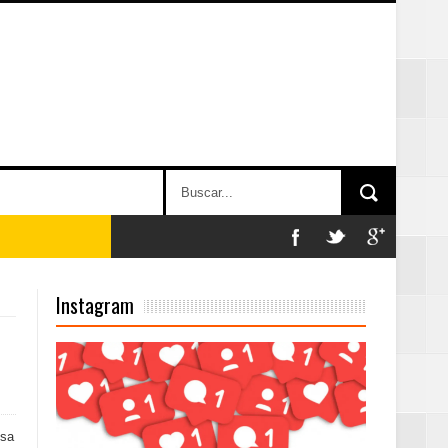
n París
Instagram
ard Rock Café
2025
usa