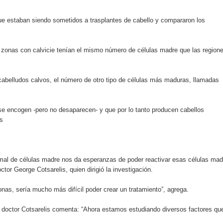
 el Centro de Retención de Vehículos de Pedro Brand
ue estaban siendo sometidos a trasplantes de cabello y compararon los
 37001 y se convierte en la primera empresa del sector con Sis
 zonas con calvicie tenían el mismo número de células madre que las region
sión de pólizas con Inteligencia Artificial y reduce el proceso 
 cabelludos calvos, el número de otro tipo de células más maduras, llamadas
s se encogen -pero no desaparecen- y que por lo tanto producen cabellos
y el Coro Nacional Dominicano pondrán su sello a la Ceremonia 
s
io Molina
mal de células madre nos da esperanzas de poder reactivar esas células mad
tos superiores a RD$117 millones en proyecto Nuevas Esperanz
ctor George Cotsarelis, quien dirigió la investigación.
s como Mejor Banco del Caribe y le otorga cinco premios adic
as, sería mucho más difícil poder crear un tratamiento”, agrega.
remonia Centenaria: la región abrirá sus Juegos con una produc
el doctor Cotsarelis comenta: “Ahora estamos estudiando diversos factores qu