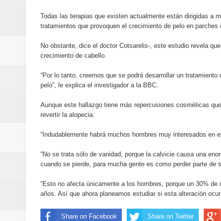
mundial
Todas las terapias que existen actualmente están dirigidas a m
tratamientos que provoquen el crecimiento de pelo en parches 
Juan Luis Guerra se acompaña del
No obstante, dice el doctor Cotsarelis-, este estudio revela que
de los Centroamericanos y del C
crecimiento de cabello.
“Por lo tanto, creemos que se podrá desarrollar un tratamiento 
pelo”, le explica el investigador a la BBC.
Aunque este hallazgo tiene más repercusiones cosméticas que
revertir la alopecia.
“Indudablemente habrá muchos hombres muy interesados en este
“No se trata sólo de vanidad, porque la calvicie causa una eno
cuando se pierde, para mucha gente es como perder parte de s
“Esto no afecta únicamente a los hombres, porque un 30% de mu
años. Así que ahora planeamos estudiar si esta alteración ocurr
Share on Facebook
Share on Twitter