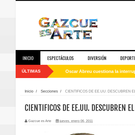
INICIO
ESPECTÁCULOS
DIVERSIÓN
DEPORT
ÚLTIMAS
Oscar Abreu cuestiona la interru
Embajada dominicana en Francia y
Inicio
/
Secciones
/
CIENTIFICOS DE EE.UU. DESCUBREN EL
Pavel Núñez y su Bipolarband de
CIENTIFICOS DE EE.UU. DESCUBREN EL
Banreservas y Banco Popular abo
Gazcue es Arte
jueves, enero 06, 2011
“Los Rechazados 2” llega a los c