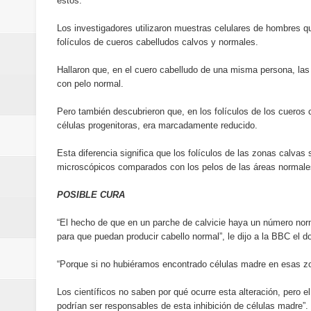
estos.
Banreservas inaugura oficina en
Los investigadores utilizaron muestras celulares de hombres q
SEPROI obtiene certificación ISO
folículos de cueros cabelludos calvos y normales.
Hallaron que, en el cuero cabelludo de una misma persona, las
Antisoborno certificado
con pelo normal.
Humano Seguros transforma la emi
Pero también descubrieron que, en los folículos de los cueros
células progenitoras, era marcadamente reducido.
minutos
Esta diferencia significa que los folículos de las zonas calva
La Orquesta Sinfónica Nacional 
microscópicos comparados con los pelos de las áreas normale
POSIBLE CURA
la batuta del maestro José Anton
“El hecho de que en un parche de calvicie haya un número nor
Banreservas otorga financiamien
para que puedan producir cabello normal”, le dijo a la BBC el do
Euromoney reconoce a Banreserva
“Porque si no hubiéramos encontrado células madre en esas zon
Santo Domingo 2026 revela la Ce
Los científicos no saben por qué ocurre esta alteración, pero 
podrían ser responsables de esta inhibición de células madre”.