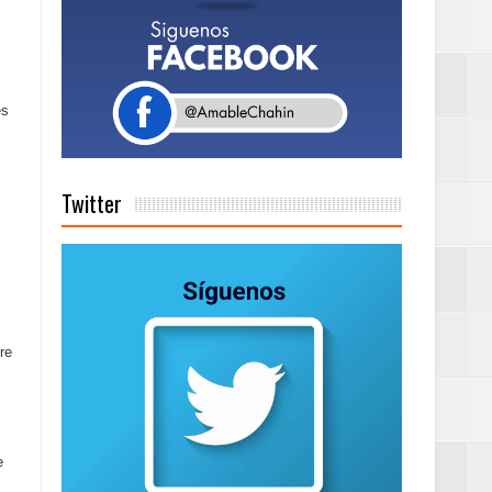
tema de Gestión
es
de días a
Twitter
Centenaria bajo
re
as
ionales
ción de calidad
e