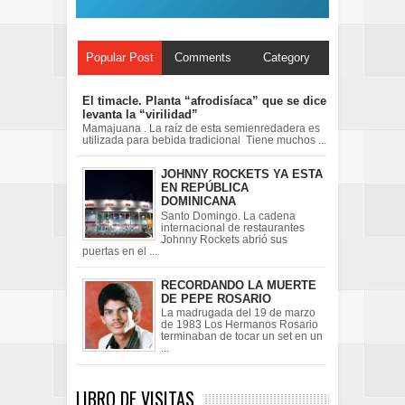
Popular Post
Comments
Category
El timacle. Planta “afrodisíaca” que se dice
levanta la “virilidad”
Mamajuana . La raíz de esta semienredadera es
utilizada para bebida tradicional Tiene muchos ...
JOHNNY ROCKETS YA ESTA
EN REPÚBLICA
DOMINICANA
Santo Domingo. La cadena
internacional de restaurantes
Johnny Rockets abrió sus
puertas en el ...
RECORDANDO LA MUERTE
DE PEPE ROSARIO
La madrugada del 19 de marzo
de 1983 Los Hermanos Rosario
terminaban de tocar un set en un
...
LIBRO DE VISITAS