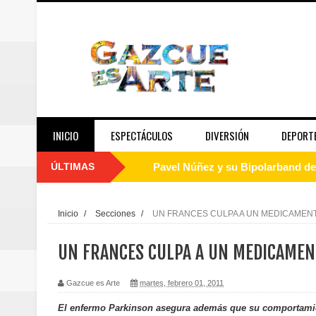
INICIO
ESPECTÁCULOS
DIVERSIÓN
DEPORT
ÚLTIMAS
Pavel Núñez y su Bipolarband de
Banreservas y Banco Popular abo
Inicio
/
Secciones
/
UN FRANCES CULPA A UN MEDICAMENTO
“Los Rechazados 2” llega a los c
UN FRANCES CULPA A UN MEDICAMENT
Designan a Angelina Biviana Rive
Gazcue es Arte
martes, febrero 01, 2011
Humano Seguros inaugura nueva 
El enfermo Parkinson asegura además que su comportamie