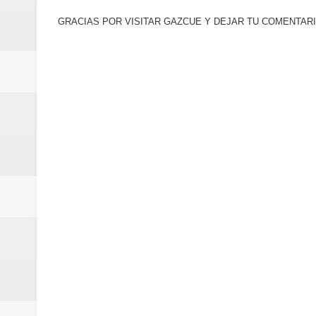
de los Centroamericanos y del C
GRACIAS POR VISITAR GAZCUE Y DEJAR TU COMENTARI
Oscar Abreu cuestiona la interru
Embajada dominicana en Francia y