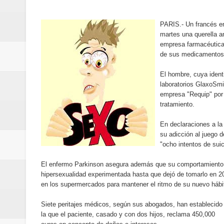
Banreservas destina RD$5,000 m
PARIS.- Un francés en
Sexappeal celebra 25 años de tra
martes una querella a
empresa farmacéutica p
conmemorativos
de sus medicamentos
Maridalia Hernández y El Canari
El hombre, cuya identi
laboratorios GlaxoSmi
empresa "Requip" por 
Domingo
tratamiento.
Doctor Leonardo Aguilera afirma
En declaraciones a la
su adicción al juego
del mapa del hambre
"ocho intentos de suic
Banreservas y sus filiales realiz
El enfermo Parkinson asegura además que su comportamiento "c
hipersexualidad experimentada hasta que dejó de tomarlo en 200
en los supermercados para mantener el ritmo de su nuevo hábi
Banreservas inaugura oficina en
Siete peritajes médicos, según sus abogados, han establecido
SEPROI obtiene certificación ISO
la que el paciente, casado y con dos hijos, reclama 450,000