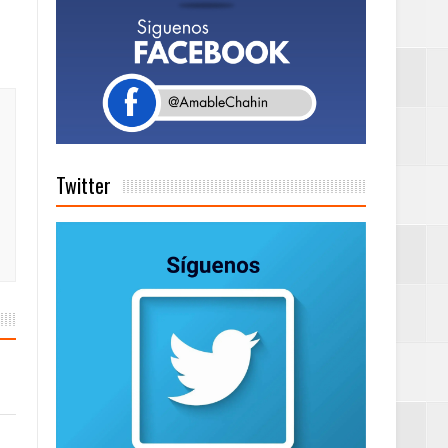
de días a
Centenaria bajo
Twitter
as
ionales
on perspectiva
 en la clausura