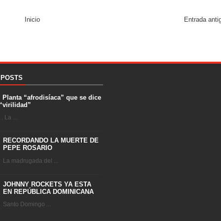
Inicio
Entrada anti
 POSTS
. Planta “afrodisíaca” que se dice
“virilidad”
 La ...
RECORDANDO LA MUERTE DE
PEPE ROSARIO
La madrugada del ...
JOHNNY ROCKETS YA ESTA
EN REPÚBLICA DOMINICANA
Santo Domingo ...