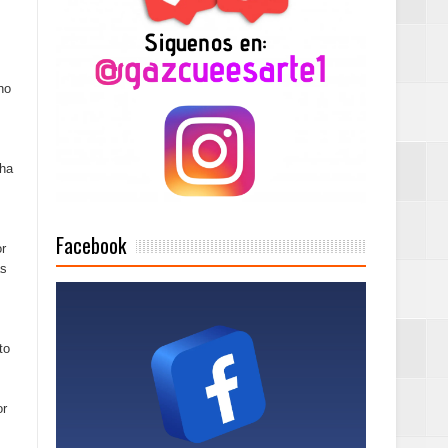
Mujer Pymes
onciertos
no
Rock Café Santo
cha
as salida de RD
Facebook
or
ás
a tu Capital”
to
or
tema de Gestión