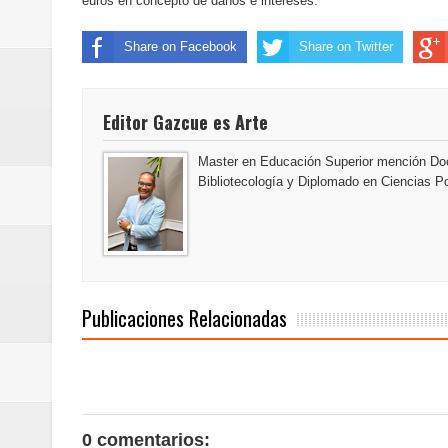
euros en concepto de daños e intereses.
Antisoborno certificado
Share on Facebook
Share on Twitter
Humano Seguros transforma la emi
minutos
Editor Gazcue es Arte
La Orquesta Sinfónica Nacional 
Master en Educación Superior mención Doc
Bibliotecología y Diplomado en Ciencias Po
la batuta del maestro José Anton
Banreservas otorga financiamien
Euromoney reconoce a Banreserva
Publicaciones Relacionadas
Banreservas recibe nuevamente l
Estable
Juan Luis Guerra se acompaña del
0 comentarios: