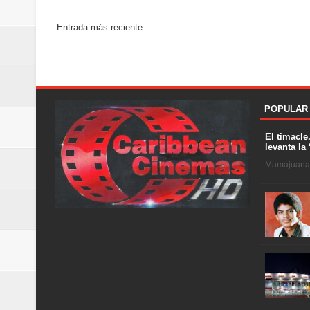
Entrada más reciente
POPULAR
El timacle
levanta la 
Mamajuana .