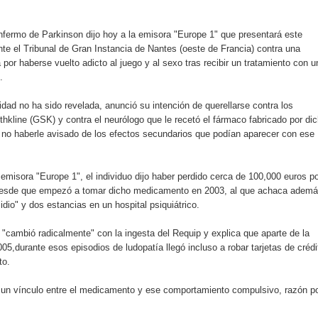
illones para emprendedoras en la segunda edición del Summit 
fermo de Parkinson dijo hoy a la emisora "Europe 1" que presentará este
yectoria artística con nuevo álbum, renovación de su equipo y c
nte el Tribunal de Gran Instancia de Nantes (oeste de Francia) contra una
or haberse vuelto adicto al juego y al sexo tras recibir un tratamiento con u
.
o se unen al regreso de Pavel Núñez y su “Bipolarband” a Hard 
dad no ha sido revelada, anunció su intención de querellarse contra los
thkline (GSK) y contra el neurólogo que le recetó el fármaco fabricado por di
no haberle avisado de los efectos secundarios que podían aparecer con ese
 que Banreservas seguirá impulsando la seguridad alimentaria tr
 emisora "Europe 1", el individuo dijo haber perdido cerca de 100,000 euros p
 desde que empezó a tomar dicho medicamento en 2003, al que achaca adem
idio" y dos estancias en un hospital psiquiátrico.
an en Santiago el segundo Foro del Ahorro y la Inversión “Reserv
ambió radicalmente" con la ingesta del Requip y explica que aparte de la
5,durante esos episodios de ludopatía llegó incluso a robar tarjetas de crédi
to.
 el Centro de Retención de Vehículos de Pedro Brand
 un vínculo entre el medicamento y ese comportamiento compulsivo, razón p
 37001 y se convierte en la primera empresa del sector con Sis