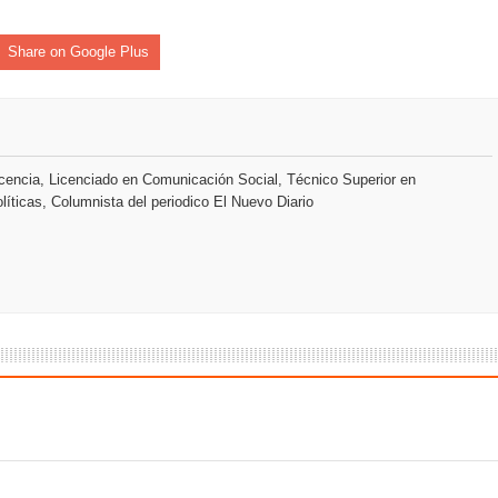
Share on Google Plus
sión de pólizas con Inteligencia Artificial y reduce el proceso 
y el Coro Nacional Dominicano pondrán su sello a la Ceremonia 
encia, Licenciado en Comunicación Social, Técnico Superior en
líticas, Columnista del periodico El Nuevo Diario
io Molina
tos superiores a RD$117 millones en proyecto Nuevas Esperanz
s como Mejor Banco del Caribe y le otorga cinco premios adic
a máxima calificación crediticia AAA.do de Moody's Local RD c
 coro “Más que Vencedores” y nos regala el “Canto a la Patria”