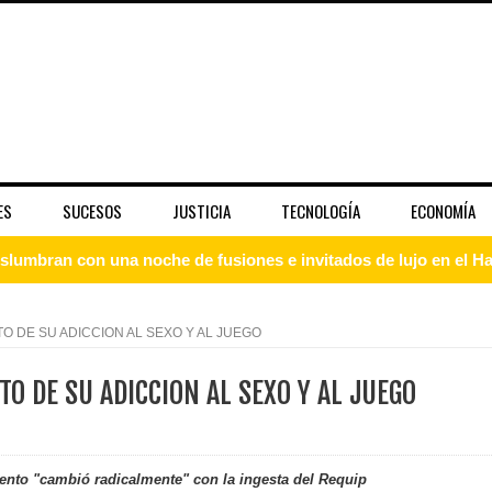
ES
SUCESOS
JUSTICIA
TECNOLOGÍA
ECONOMÍA
slumbran con una noche de fusiones e invitados de lujo en el H
rdan retos y oportunidades del sistema financiero nacional
 DE SU ADICCION AL SEXO Y AL JUEGO
ines impulsada por la franquicia dominicana más taquillera del 
O DE SU ADICCION AL SEXO Y AL JUEGO
iro como vicepresidenta ejecutiva de Fiduciaria Reservas
localidad de Oficina Regional Este en La Romana
nto "cambió radicalmente" con la ingesta del Requip