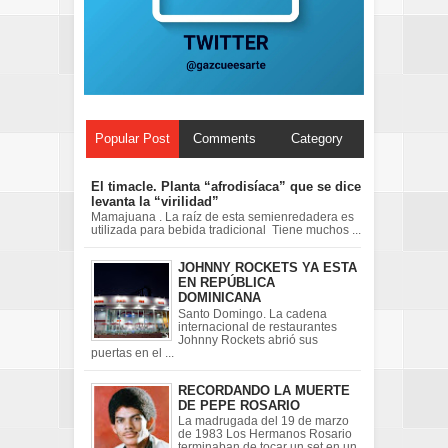
Popular Post
Comments
Category
El timacle. Planta “afrodisíaca” que se dice
levanta la “virilidad”
Mamajuana . La raíz de esta semienredadera es
utilizada para bebida tradicional Tiene muchos ...
JOHNNY ROCKETS YA ESTA
EN REPÚBLICA
DOMINICANA
Santo Domingo. La cadena
internacional de restaurantes
Johnny Rockets abrió sus
puertas en el ...
RECORDANDO LA MUERTE
DE PEPE ROSARIO
La madrugada del 19 de marzo
de 1983 Los Hermanos Rosario
terminaban de tocar un set en un