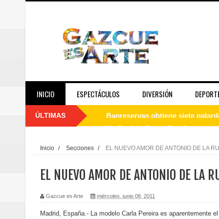
INICIO
ESPECTÁCULOS
DIVERSIÓN
DEPORT
ÚLTIMAS
Un final de fiesta: Ilegales enc
Banreservas recibe nuevamente l
Inicio
/
Secciones
/
EL NUEVO AMOR DE ANTONIO DE LA R
Estable
EL NUEVO AMOR DE ANTONIO DE LA R
Juan Luis Guerra se acompaña del
Gazcue es Arte
miércoles, junio 08, 2011
de los Centroamericanos y del C
Madrid, España.- La modelo Carla Pereira es aparentemente el 