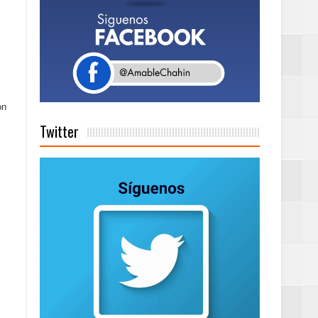
Rock Café Santo
as salida de RD
on
Twitter
a tu Capital”
tema de Gestión
de días a