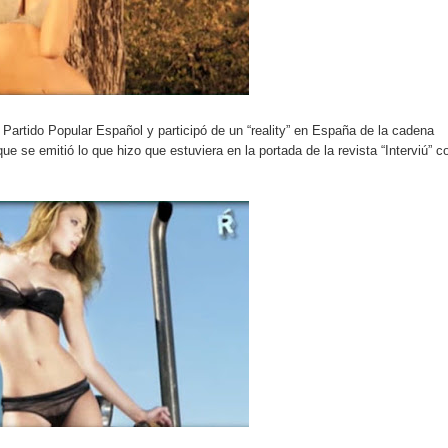
o se unen al regreso de Pavel Núñez y su “Bipolarband” a Hard 
 que Banreservas seguirá impulsando la seguridad alimentaria tr
Partido Popular Español y participó de un “reality” en España de la cadena
 se emitió lo que hizo que estuviera en la portada de la revista “Interviú” c
an en Santiago el segundo Foro del Ahorro y la Inversión “Reserv
 el Centro de Retención de Vehículos de Pedro Brand
 37001 y se convierte en la primera empresa del sector con Sis
sión de pólizas con Inteligencia Artificial y reduce el proceso 