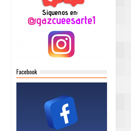
n París
ard Rock Café
2025
Facebook
Mujer Pymes
onciertos