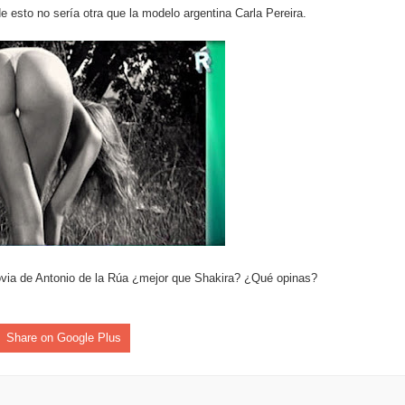
e esto no sería otra que la modelo argentina Carla Pereira.
y el Coro Nacional Dominicano pondrán su sello a la Ceremonia 
io Molina
dones en los Effie Awards República Dominicana 2026
novia de Antonio de la Rúa ¿mejor que Shakira? ¿Qué opinas?
Share on Google Plus