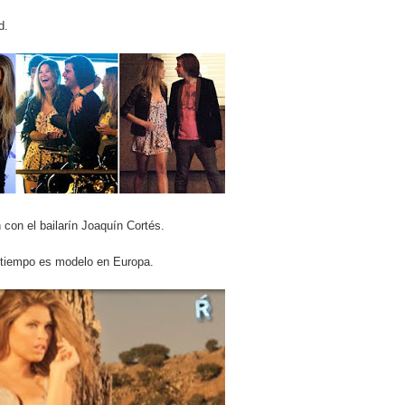
pción del Premio Nacional de Artes Visuales
d.
 Banreservas lanzan convocatoria para residencias artísticas e
slumbran con una noche de fusiones e invitados de lujo en el H
rdan retos y oportunidades del sistema financiero nacional
ines impulsada por la franquicia dominicana más taquillera del 
iro como vicepresidenta ejecutiva de Fiduciaria Reservas
 con el bailarín Joaquín Cortés.
localidad de Oficina Regional Este en La Romana
 tiempo es modelo en Europa.
illones para emprendedoras en la segunda edición del Summit 
yectoria artística con nuevo álbum, renovación de su equipo y c