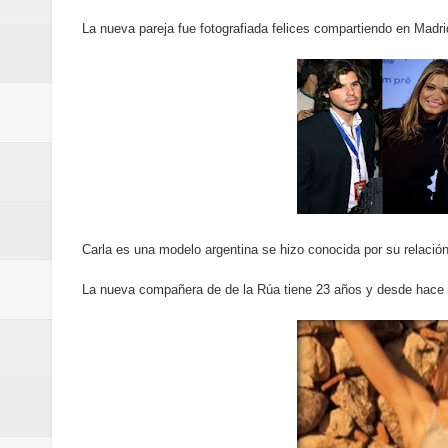
Oscar Abreu cuestiona la interru
La nueva pareja fue fotografiada felices compartiendo en Madri
Embajada dominicana en Francia y
Pavel Núñez y su Bipolarband de
Banreservas y Banco Popular abo
“Los Rechazados 2” llega a los c
Designan a Angelina Biviana Rive
Carla es una modelo argentina se hizo conocida por su relación
Humano Seguros inaugura nueva 
La nueva compañera de de la Rúa tiene 23 años y desde hace
Banreservas destina RD$5,000 m
Sexappeal celebra 25 años de tra
conmemorativos