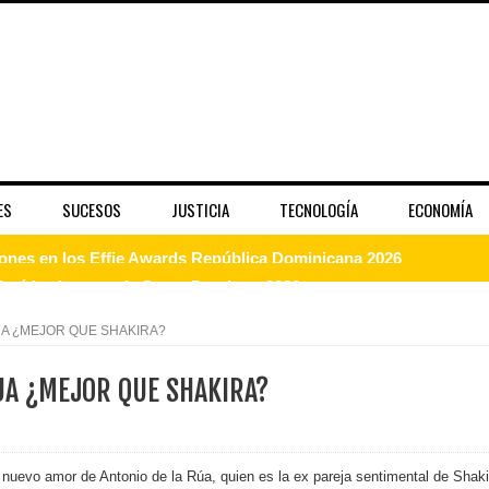
ES
SUCESOS
JUSTICIA
TECNOLOGÍA
ECONOMÍA
enderá la clausura de Santo Domingo 2026
a máxima calificación crediticia AAA.do de Moody's Local RD c
UA ¿MEJOR QUE SHAKIRA?
UA ¿MEJOR QUE SHAKIRA?
 coro “Más que Vencedores” y nos regala el “Canto a la Patria”
aribe
nuevo amor de Antonio de la Rúa, quien es la ex pareja sentimental de Shaki