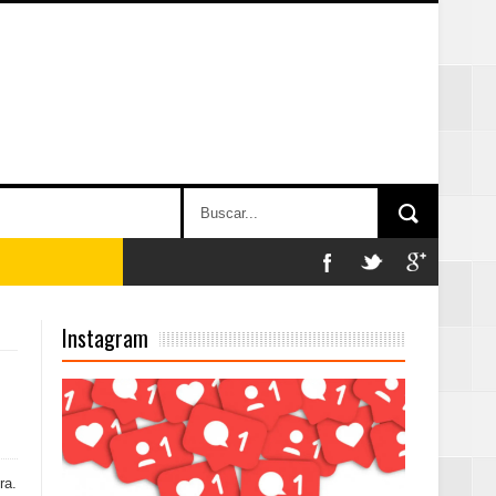
on perspectiva
Instagram
 en la clausura
ra.