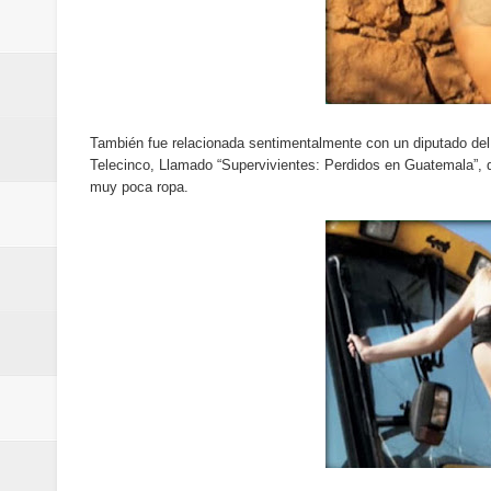
Maridalia Hernández y El Canari
Domingo
Doctor Leonardo Aguilera afirma
También fue relacionada sentimentalmente con un diputado del 
del mapa del hambre
Telecinco, Llamado “Supervivientes: Perdidos en Guatemala”, que
muy poca ropa.
Banreservas y sus filiales realiz
Banreservas inaugura oficina en
SEPROI obtiene certificación ISO
Antisoborno certificado
Humano Seguros transforma la emi
minutos