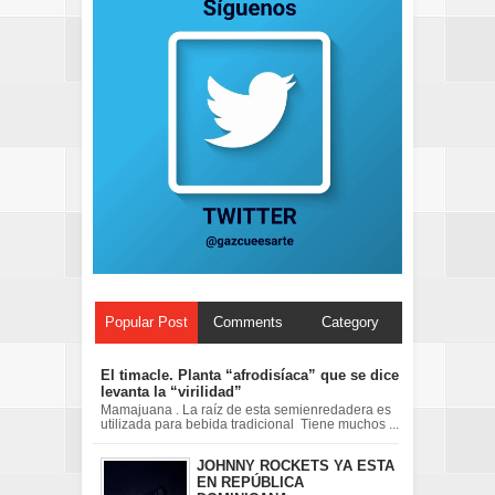
Popular Post
Comments
Category
El timacle. Planta “afrodisíaca” que se dice
levanta la “virilidad”
Mamajuana . La raíz de esta semienredadera es
utilizada para bebida tradicional Tiene muchos ...
JOHNNY ROCKETS YA ESTA
EN REPÚBLICA