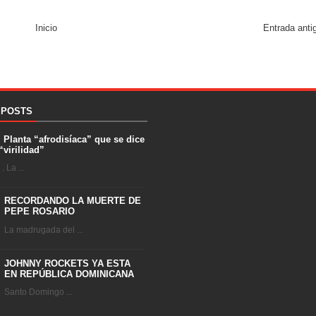
Inicio
Entrada anti
 POSTS
. Planta “afrodisíaca” que se dice
“virilidad”
 La ...
RECORDANDO LA MUERTE DE
PEPE ROSARIO
La madrugada del ...
JOHNNY ROCKETS YA ESTA
EN REPÚBLICA DOMINICANA
Santo Domingo ...