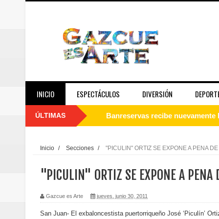
INICIO
ESPECTÁCULOS
DIVERSIÓN
DEPORT
ÚLTIMAS
Banreservas recibe nuevamente l
Estable
Inicio
/
Secciones
/
"PICULIN" ORTIZ SE EXPONE A PENA D
Juan Luis Guerra se acompaña del
"PICULIN" ORTIZ SE EXPONE A PENA
de los Centroamericanos y del C
Gazcue es Arte
jueves, junio 30, 2011
Oscar Abreu cuestiona la interru
San Juan- El exbaloncestista puertorriqueño José ‘Piculín’ Orti