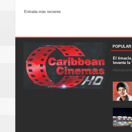
Entrada más reciente
POPULAR
El timacle
levanta la 
Mamajuana .