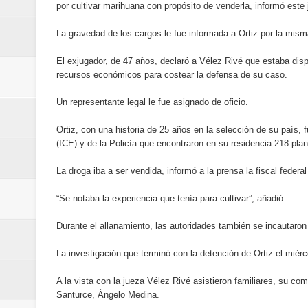
por cultivar marihuana con propósito de venderla, informó este 
Embajada dominicana en Francia y
La gravedad de los cargos le fue informada a Ortiz por la mism
Pavel Núñez y su Bipolarband de
El exjugador, de 47 años, declaró a Vélez Rivé que estaba disp
Banreservas y Banco Popular abo
recursos económicos para costear la defensa de su caso.
“Los Rechazados 2” llega a los c
Un representante legal le fue asignado de oficio.
Ortiz, con una historia de 25 años en la selección de su país,
Designan a Angelina Biviana Rive
(ICE) y de la Policía que encontraron en su residencia 218 pla
Humano Seguros inaugura nueva 
La droga iba a ser vendida, informó a la prensa la fiscal feder
Banreservas destina RD$5,000 m
“Se notaba la experiencia que tenía para cultivar”, añadió.
Sexappeal celebra 25 años de tra
Durante el allanamiento, las autoridades también se incautaron
La investigación que terminó con la detención de Ortiz el miérc
conmemorativos
A la vista con la jueza Vélez Rivé asistieron familiares, su c
Maridalia Hernández y El Canari
Santurce, Ángelo Medina.