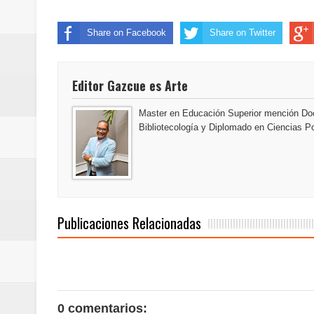
Domingo
Share on Facebook
Share on Twitter
Doctor Leonardo Aguilera afirma
del mapa del hambre
Editor Gazcue es Arte
Banreservas y sus filiales realiz
Master en Educación Superior mención Doc
Bibliotecología y Diplomado en Ciencias Po
Banreservas inaugura oficina en
SEPROI obtiene certificación ISO
Antisoborno certificado
Publicaciones Relacionadas
Humano Seguros transforma la emi
minutos
La Orquesta Sinfónica Nacional 
0 comentarios: