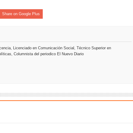
Share on Google Plus
 que Banreservas seguirá impulsando la seguridad alimentaria tr
an en Santiago el segundo Foro del Ahorro y la Inversión “Reserv
encia, Licenciado en Comunicación Social, Técnico Superior en
líticas, Columnista del periodico El Nuevo Diario
 el Centro de Retención de Vehículos de Pedro Brand
 37001 y se convierte en la primera empresa del sector con Sis
sión de pólizas con Inteligencia Artificial y reduce el proceso 
y el Coro Nacional Dominicano pondrán su sello a la Ceremonia 