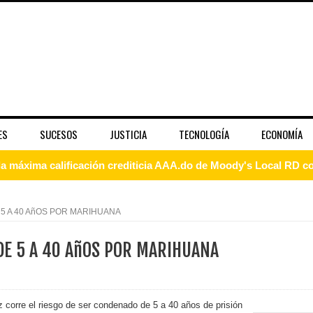
ES
SUCESOS
JUSTICIA
TECNOLOGÍA
ECONOMÍA
a máxima calificación crediticia AAA.do de Moody's Local RD c
E 5 A 40 AñOS POR MARIHUANA
 coro “Más que Vencedores” y nos regala el “Canto a la Patria”
 DE 5 A 40 AñOS POR MARIHUANA
aribe
pción del Premio Nacional de Artes Visuales
z corre el riesgo de ser condenado de 5 a 40 años de prisión