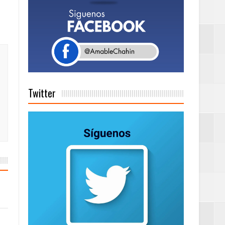
as salida de RD
a tu Capital”
Twitter
tema de Gestión
de días a
Centenaria bajo