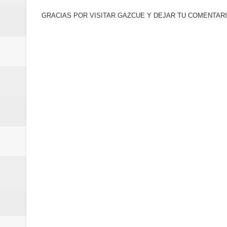
la batuta del maestro José Anton
GRACIAS POR VISITAR GAZCUE Y DEJAR TU COMENTARI
Banreservas otorga financiamien
Un final de fiesta: Ilegales enc