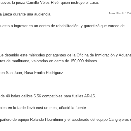
jueves la jueza Camille Vélez Rivé, quien instruye el caso.
 Banreservas lanzan convocatoria para residencias artísticas e
José ‘Piculín’ Ort
a jueza durante una audiencia.
slumbran con una noche de fusiones e invitados de lujo en el H
uesto a ingresar en un centro de rehabilitación, y garantizó que carece de
rdan retos y oportunidades del sistema financiero nacional
ines impulsada por la franquicia dominicana más taquillera del 
 fue detenido este miércoles por agentes de la Oficina de Inmigración y Aduan
iro como vicepresidenta ejecutiva de Fiduciaria Reservas
ntas de marihuana, valoradas en cerca de 150,000 dólares.
localidad de Oficina Regional Este en La Romana
al en San Juan, Rosa Emilia Rodríguez.
illones para emprendedoras en la segunda edición del Summit 
yectoria artística con nuevo álbum, renovación de su equipo y c
 de 40 balas calibre 5.56 compatibles para fusiles AR-15.
oles en la tarde llevó casi un mes, añadió la fuente
ompañero de equipo Rolando Hourritinier y el apoderado del equipo Cangrejeros 
o se unen al regreso de Pavel Núñez y su “Bipolarband” a Hard 