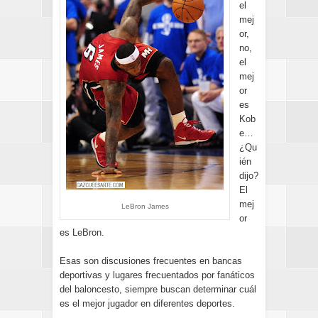
el
mej
or,
no,
el
mej
or
es
Kob
e…
¿Qu
ién
dijo?
El
mej
LeBron James
or
es LeBron.
Esas son discusiones frecuentes en bancas
deportivas y lugares frecuentados por fanáticos
del baloncesto, siempre buscan determinar cuál
es el mejor jugador en diferentes deportes.