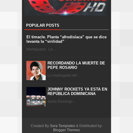
POPULAR POSTS
El timacle. Planta “afrodisíaca” que se dice
levanta la “virilidad”
Mamajuana . La ...
RECORDANDO LA MUERTE DE
PEPE ROSARIO
La madrugada del ...
JOHNNY ROCKETS YA ESTA EN
REPÚBLICA DOMINICANA
Santo Domingo ...
Created By
Sora Templates
& Distributed by:
Blogger Themes