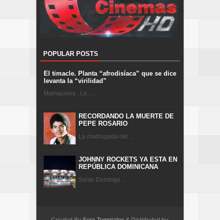
POPULAR POSTS
El timacle. Planta “afrodisíaca” que se dice
levanta la “virilidad”
Mamajuana . La ...
RECORDANDO LA MUERTE DE
PEPE ROSARIO
La madrugada del ...
JOHNNY ROCKETS YA ESTA EN
REPÚBLICA DOMINICANA
Santo Domingo ...
Created By
Sora Templates
& Distributed by: