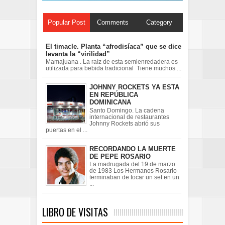
Popular Post
Comments
Category
El timacle. Planta “afrodisíaca” que se dice
levanta la “virilidad”
Mamajuana . La raíz de esta semienredadera es
utilizada para bebida tradicional Tiene muchos ...
JOHNNY ROCKETS YA ESTA
EN REPÚBLICA
DOMINICANA
Santo Domingo. La cadena
internacional de restaurantes
Johnny Rockets abrió sus
puertas en el ...
RECORDANDO LA MUERTE
DE PEPE ROSARIO
La madrugada del 19 de marzo
de 1983 Los Hermanos Rosario
terminaban de tocar un set en un
...
LIBRO DE VISITAS