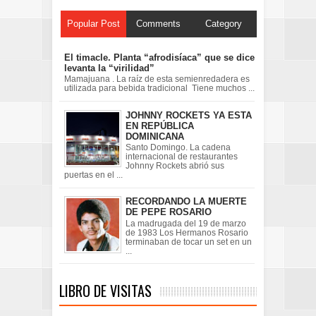
Popular Post
Comments
Category
El timacle. Planta “afrodisíaca” que se dice
levanta la “virilidad”
Mamajuana . La raíz de esta semienredadera es
utilizada para bebida tradicional Tiene muchos ...
JOHNNY ROCKETS YA ESTA
EN REPÚBLICA
DOMINICANA
Santo Domingo. La cadena
internacional de restaurantes
Johnny Rockets abrió sus
puertas en el ...
RECORDANDO LA MUERTE
DE PEPE ROSARIO
La madrugada del 19 de marzo
de 1983 Los Hermanos Rosario
terminaban de tocar un set en un
...
LIBRO DE VISITAS