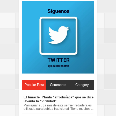
Popular Post
Comments
Category
El timacle. Planta “afrodisíaca” que se dice
levanta la “virilidad”
Mamajuana . La raíz de esta semienredadera es
utilizada para bebida tradicional Tiene muchos ...