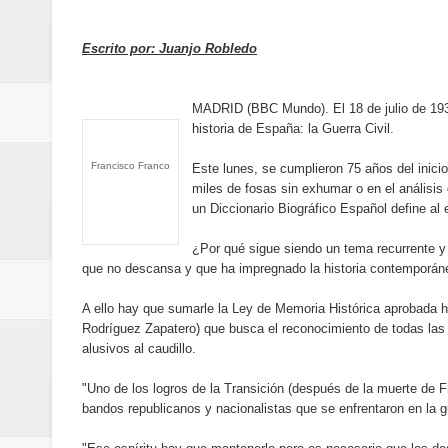
de los Centroamericanos y del C
Escrito por: Juanjo Robledo
Oscar Abreu cuestiona la interru
Embajada dominicana en Francia y
MADRID (BBC Mundo). El 18 de julio de 193
historia de España: la Guerra Civil.
Pavel Núñez y su Bipolarband de
Francisco Franco
Este lunes, se cumplieron 75 años del inicio
miles de fosas sin exhumar o en el análisis
Banreservas y Banco Popular abo
un Diccionario Biográfico Español define al e
“Los Rechazados 2” llega a los c
¿Por qué sigue siendo un tema recurrente y a
que no descansa y que ha impregnado la historia contemporán
Designan a Angelina Biviana Rive
A ello hay que sumarle la Ley de Memoria Histórica aprobada h
Humano Seguros inaugura nueva 
Rodríguez Zapatero) que busca el reconocimiento de todas las 
alusivos al caudillo.
Banreservas destina RD$5,000 m
"Uno de los logros de la Transición (después de la muerte de F
bandos republicanos y nacionalistas que se enfrentaron en la 
Sexappeal celebra 25 años de tra