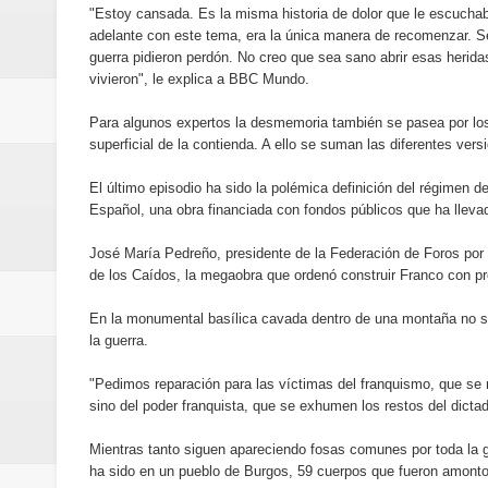
"Estoy cansada. Es la misma historia de dolor que le escuchab
minutos
adelante con este tema, era la única manera de recomenzar. Se
guerra pidieron perdón. No creo que sea sano abrir esas herida
Centro Cultural Banreservas San
vivieron", le explica a BBC Mundo.
Para algunos expertos la desmemoria también se pasea por los
superficial de la contienda. A ello se suman las diferentes versi
El último episodio ha sido la polémica definición del régimen de
Español, una obra financiada con fondos públicos que ha lleva
José María Pedreño, presidente de la Federación de Foros por l
de los Caídos, la megaobra que ordenó construir Franco con pr
En la monumental basílica cavada dentro de una montaña no s
la guerra.
"Pedimos reparación para las víctimas del franquismo, que se re
sino del poder franquista, que se exhumen los restos del dicta
Mientras tanto siguen apareciendo fosas comunes por toda la g
ha sido en un pueblo de Burgos, 59 cuerpos que fueron amonton