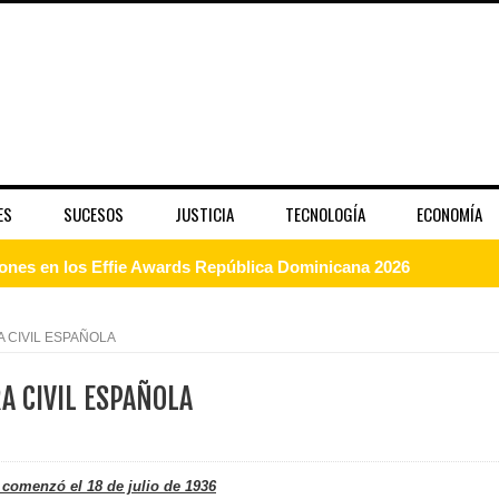
ES
SUCESOS
JUSTICIA
TECNOLOGÍA
ECONOMÍA
dones en los Effie Awards República Dominicana 2026
enderá la clausura de Santo Domingo 2026
 CIVIL ESPAÑOLA
a máxima calificación crediticia AAA.do de Moody's Local RD c
A CIVIL ESPAÑOLA
 coro “Más que Vencedores” y nos regala el “Canto a la Patria”
 comenzó el 18 de julio de 1936