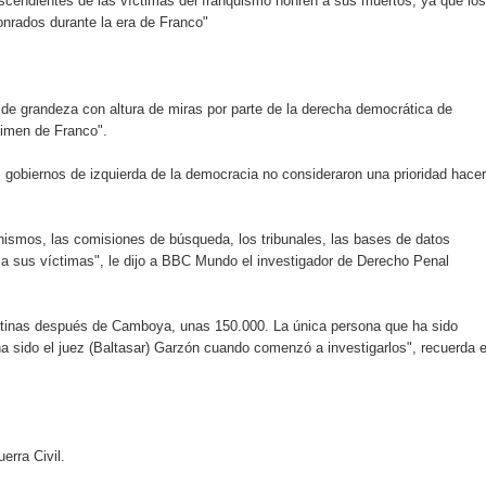
scendientes de las víctimas del franquismo honren a sus muertos, ya que los
onrados durante la era de Franco"
o se unen al regreso de Pavel Núñez y su “Bipolarband” a Hard 
 de grandeza con altura de miras por parte de la derecha democrática de
gimen de Franco".
 que Banreservas seguirá impulsando la seguridad alimentaria tr
s gobiernos de izquierda de la democracia no consideraron una prioridad hacer
nismos, las comisiones de búsqueda, los tribunales, las bases de datos
an en Santiago el segundo Foro del Ahorro y la Inversión “Reserv
 a sus víctimas", le dijo a BBC Mundo el investigador de Derecho Penal
 el Centro de Retención de Vehículos de Pedro Brand
tinas después de Camboya, unas 150.000. La única persona que ha sido
a sido el juez (Baltasar) Garzón cuando comenzó a investigarlos", recuerda e
 37001 y se convierte en la primera empresa del sector con Sis
sión de pólizas con Inteligencia Artificial y reduce el proceso 
erra Civil.