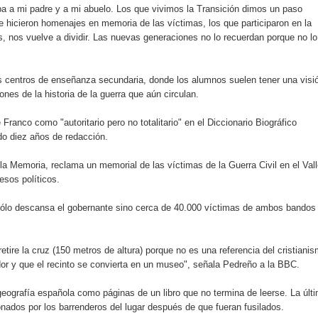
a a mi padre y a mi abuelo. Los que vivimos la Transición dimos un paso
 hicieron homenajes en memoria de las víctimas, los que participaron en la
s, nos vuelve a dividir. Las nuevas generaciones no lo recuerdan porque no lo
tiago inaugura Primer Congreso de Artesanos de Santiago
 centros de enseñanza secundaria, donde los alumnos suelen tener una visi
ones de la historia de la guerra que aún circulan.
 Franco como "autoritario pero no totalitario" en el Diccionario Biográfico
do diez años de redacción.
a Memoria, reclama un memorial de las víctimas de la Guerra Civil en el Val
esos políticos.
ólo descansa el gobernante sino cerca de 40.000 víctimas de ambos bandos
tire la cruz (150 metros de altura) porque no es una referencia del cristiani
dor y que el recinto se convierta en un museo", señala Pedreño a la BBC.
eografía española como páginas de un libro que no termina de leerse. La últ
ados por los barrenderos del lugar después de que fueran fusilados.