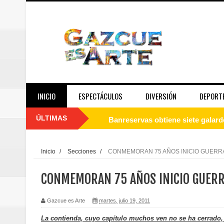
INICIO
ESPECTÁCULOS
DIVERSIÓN
DEPORT
ÚLTIMAS
Banreservas obtiene siete galar
Un final de fiesta: Ilegales enc
Inicio
/
Secciones
/
CONMEMORAN 75 AÑOS INICIO GUERRA
Banreservas recibe nuevamente l
CONMEMORAN 75 AÑOS INICIO GUERR
Estable
Gazcue es Arte
martes, julio 19, 2011
Juan Luis Guerra se acompaña del
La contienda, cuyo capítulo muchos ven no se ha cerrado,