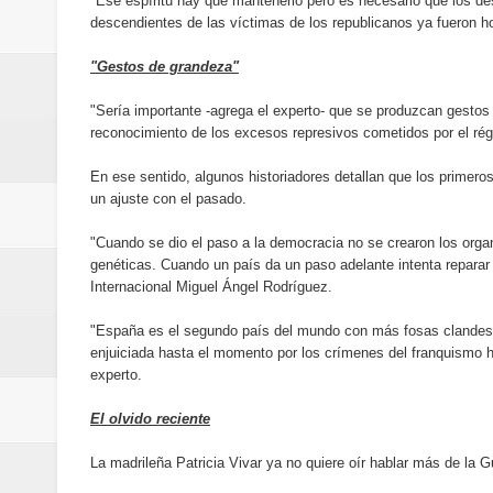
"Ese espíritu hay que mantenerlo pero es necesario que los de
conmemorativos
descendientes de las víctimas de los republicanos ya fueron h
Maridalia Hernández y El Canari
"Gestos de grandeza"
"Sería importante -agrega el experto- que se produzcan gestos
Domingo
reconocimiento de los excesos represivos cometidos por el ré
Doctor Leonardo Aguilera afirma
En ese sentido, algunos historiadores detallan que los primero
un ajuste con el pasado.
del mapa del hambre
"Cuando se dio el paso a la democracia no se crearon los orga
Banreservas y sus filiales realiz
genéticas. Cuando un país da un paso adelante intenta reparar
Internacional Miguel Ángel Rodríguez.
Banreservas inaugura oficina en
"España es el segundo país del mundo con más fosas clandes
enjuiciada hasta el momento por los crímenes del franquismo h
SEPROI obtiene certificación ISO
experto.
Antisoborno certificado
El olvido reciente
Humano Seguros transforma la emi
La madrileña Patricia Vivar ya no quiere oír hablar más de la Gu