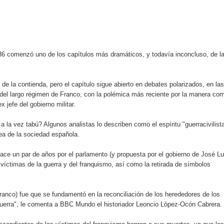
aribe
pción del Premio Nacional de Artes Visuales
 Banreservas lanzan convocatoria para residencias artísticas e
6 comenzó uno de los capítulos más dramáticos, y todavía inconcluso, de l
slumbran con una noche de fusiones e invitados de lujo en el H
 de la contienda, pero el capítulo sigue abierto en debates polarizados, en las
 del largo régimen de Franco, con la polémica más reciente por la manera co
rdan retos y oportunidades del sistema financiero nacional
x jefe del gobierno militar.
ines impulsada por la franquicia dominicana más taquillera del 
 la vez tabú? Algunos analistas lo describen como el espíritu "guerracivilist
ea de la sociedad española.
iro como vicepresidenta ejecutiva de Fiduciaria Reservas
ace un par de años por el parlamento (y propuesta por el gobierno de José Lu
localidad de Oficina Regional Este en La Romana
víctimas de la guerra y del franquismo, así como la retirada de símbolos
illones para emprendedoras en la segunda edición del Summit 
ranco) fue que se fundamentó en la reconciliación de los herededores de los
guerra", le comenta a BBC Mundo el historiador Leoncio López-Ocón Cabrera.
yectoria artística con nuevo álbum, renovación de su equipo y c