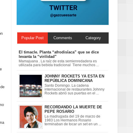
ón
Popular Post
Comments
Category
El timacle. Planta “afrodisíaca” que se dice
levanta la “virilidad”
Mamajuana . La raíz de esta semienredadera es
utilizada para bebida tradicional Tiene muchos ...
le
JOHNNY ROCKETS YA ESTA EN
REPÚBLICA DOMINICANA
Santo Domingo. La cadena
 de
internacional de restaurantes Johnny
Rockets abrió sus puertas en el ...
smo
RECORDANDO LA MUERTE DE
PEPE ROSARIO
La madrugada del 19 de marzo de
1983 Los Hermanos Rosario
ima
terminaban de tocar un set en un ...