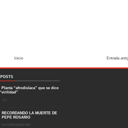
Inicio
Entrada anti
 POSTS
. Planta “afrodisíaca” que se dice
“virilidad”
 La ...
RECORDANDO LA MUERTE DE
PEPE ROSARIO
La madrugada del ...