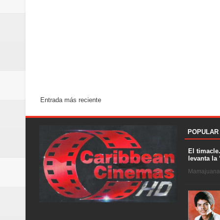
Entrada más reciente
POPULAR
El timacle
levanta la 
Mamajuana .