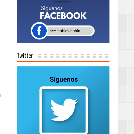
Rock Café Santo
as salida de RD
Twitter
a tu Capital”
l
tema de Gestión
de días a