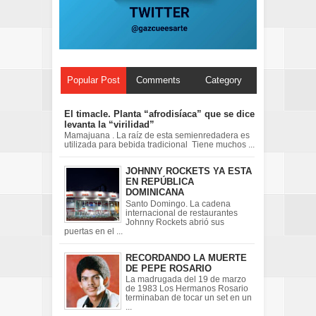
Popular Post
Comments
Category
El timacle. Planta “afrodisíaca” que se dice
levanta la “virilidad”
Mamajuana . La raíz de esta semienredadera es
utilizada para bebida tradicional Tiene muchos ...
JOHNNY ROCKETS YA ESTA
EN REPÚBLICA
DOMINICANA
Santo Domingo. La cadena
internacional de restaurantes
Johnny Rockets abrió sus
puertas en el ...
RECORDANDO LA MUERTE
DE PEPE ROSARIO
La madrugada del 19 de marzo
de 1983 Los Hermanos Rosario
terminaban de tocar un set en un
...