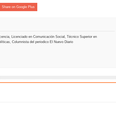
sión de pólizas con Inteligencia Artificial y reduce el proceso 
Share on Google Plus
y el Coro Nacional Dominicano pondrán su sello a la Ceremonia 
encia, Licenciado en Comunicación Social, Técnico Superior en
io Molina
líticas, Columnista del periodico El Nuevo Diario
tos superiores a RD$117 millones en proyecto Nuevas Esperanz
s como Mejor Banco del Caribe y le otorga cinco premios adic
remonia Centenaria: la región abrirá sus Juegos con una produc
 coro “Más que Vencedores” y nos regala el “Canto a la Patria”
aribe