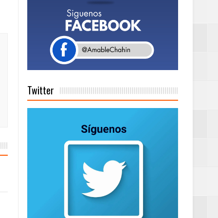
de días a
Centenaria bajo
Twitter
as
ionales
ción de calidad
 en la clausura