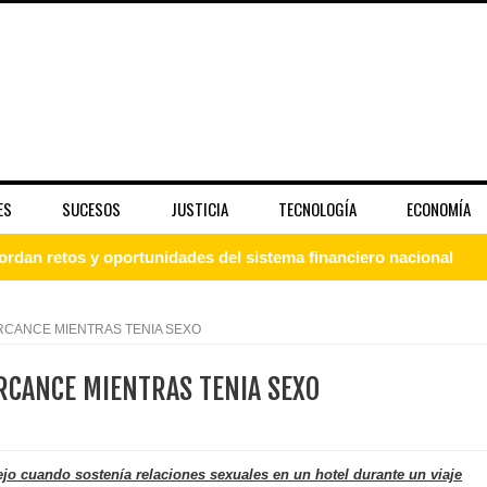
ES
SUCESOS
JUSTICIA
TECNOLOGÍA
ECONOMÍA
rdan retos y oportunidades del sistema financiero nacional
ines impulsada por la franquicia dominicana más taquillera del 
RCANCE MIENTRAS TENIA SEXO
iro como vicepresidenta ejecutiva de Fiduciaria Reservas
RCANCE MIENTRAS TENIA SEXO
localidad de Oficina Regional Este en La Romana
illones para emprendedoras en la segunda edición del Summit 
jo cuando sostenía relaciones sexuales en un hotel durante un viaje