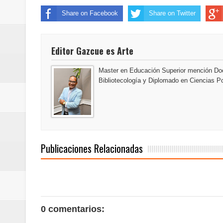
Humano Seguros transforma la emi
Share on Facebook
Share on Twitter
minutos
Editor Gazcue es Arte
La Orquesta Sinfónica Nacional 
Master en Educación Superior mención Doc
la batuta del maestro José Anton
Bibliotecología y Diplomado en Ciencias Po
Banreservas otorga financiamien
Euromoney reconoce a Banreserva
Santo Domingo 2026 revela la Ce
Publicaciones Relacionadas
mundial
Juan Luis Guerra se acompaña del
0 comentarios:
de los Centroamericanos y del C