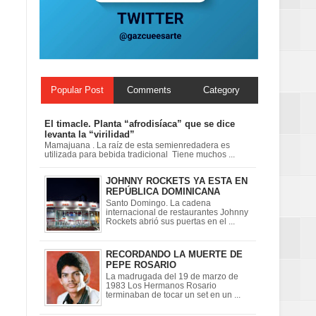
n París
ard Rock Café
Popular Post
Comments
Category
El timacle. Planta “afrodisíaca” que se dice
levanta la “virilidad”
Mamajuana . La raíz de esta semienredadera es
utilizada para bebida tradicional Tiene muchos ...
JOHNNY ROCKETS YA ESTA EN
REPÚBLICA DOMINICANA
Santo Domingo. La cadena
internacional de restaurantes Johnny
Rockets abrió sus puertas en el ...
RECORDANDO LA MUERTE DE
PEPE ROSARIO
La madrugada del 19 de marzo de
1983 Los Hermanos Rosario
terminaban de tocar un set en un ...