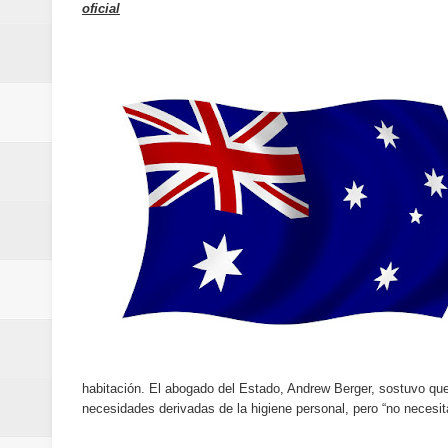
oficial
Sexappeal celebra 25 años de tra
conmemorativos
Maridalia Hernández y El Canari
Domingo
Doctor Leonardo Aguilera afirma
del mapa del hambre
Banreservas y sus filiales realiz
Banreservas inaugura oficina en
SEPROI obtiene certificación ISO
habitación. El abogado del Estado, Andrew Berger, sostuvo que 
necesidades derivadas de la higiene personal, pero “no necesit
Antisoborno certificado