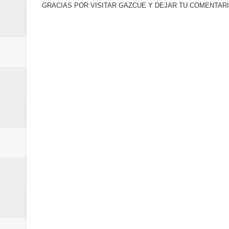
GRACIAS POR VISITAR GAZCUE Y DEJAR TU COMENTARI
Oscar Abreu cuestiona la interru
Embajada dominicana en Francia y
Pavel Núñez y su Bipolarband de