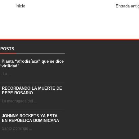
Inicio
Entrada anti
 POSTS
. Planta “afrodisíaca” que se dice
“virilidad”
 La ...
RECORDANDO LA MUERTE DE
PEPE ROSARIO
La madrugada del ...
JOHNNY ROCKETS YA ESTA
EN REPÚBLICA DOMINICANA
Santo Domingo ...