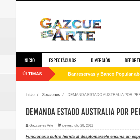
INICIO
ESPECTÁCULOS
DIVERSIÓN
DEPORT
ÚLTIMAS
Banreservas y Banco Popular abo
“Los Rechazados 2” llega a los c
Inicio
/
Secciones
/
DEMANDA ESTADO AUSTRALIA POR PE
Designan a Angelina Biviana Rive
DEMANDA ESTADO AUSTRALIA POR PE
Humano Seguros inaugura nueva 
Gazcue es Arte
jueves, julio 28, 2011
Banreservas destina RD$5,000 m
Funcionaria sufrió herida al desplomársele encima un espe