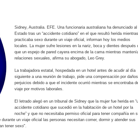
yectoria artística con nuevo álbum, renovación de su equipo y c
Sidney, Australia. EFE. Una funcionaria australiana ha denunciado al
o se unen al regreso de Pavel Núñez y su “Bipolarband” a Hard 
Estado tras un “accidente cotidiano” en el que resultó herida mientra
practicaba sexo durante un viaje oficial, informan hoy los medios
locales. La mujer sufre lesiones en la nariz, boca y dientes después 
que un espejo de pared cayera encima de la cama mientras mantení
relaciones sexuales, afirma su abogado, Leo Grey.
 que Banreservas seguirá impulsando la seguridad alimentaria tr
La trabajadora estatal, hospedada en un hotel antes de acudir al día
siguiente a una reunión de trabajo, pide una compensación por daños
perjuicios debido a que el incidente ocurrió mientras se encontraba d
an en Santiago el segundo Foro del Ahorro y la Inversión “Reserv
viaje por motivos laborales.
 el Centro de Retención de Vehículos de Pedro Brand
El letrado alegó en un tribunal de Sidney que la mujer fue herida en “
accidente cotidiano que sucedió en la habitación de un hotel por la
noche” y que no necesitaba permiso oficial para tener compañía en 
 37001 y se convierte en la primera empresa del sector con Sis
durante un viaje oficial las personas necesitan comer, dormir y atender sus
an tener sexo".