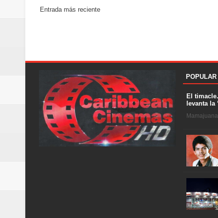
Entrada más reciente
POPULAR
El timacle
levanta la 
Mamajuana .