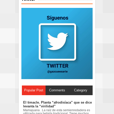
Popular Post
Comments
Category
El timacle. Planta “afrodisíaca” que se dice
levanta la “virilidad”
Mamajuana . La raíz de esta semienredadera es
utilizada para bebida tradicional Tiene muchos ...