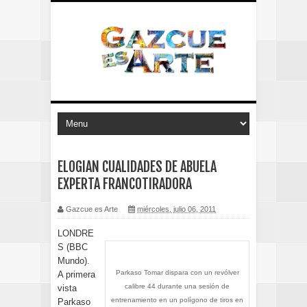
ELOGIAN CUALIDADES DE ABUELA
EXPERTA FRANCOTIRADORA
Gazcue es Arte
miércoles, julio 06, 2011
LONDRE
S (BBC
Mundo).
Parkaso Tomar dispara con un revólver
A primera
calibre 44 durante una sesión de
vista
entrenamiento en un polígono de tiros en
Parkaso