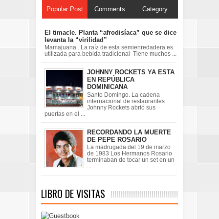
Popular Post
Comments
Category
El timacle. Planta “afrodisíaca” que se dice
levanta la “virilidad”
Mamajuana . La raíz de esta semienredadera es
utilizada para bebida tradicional Tiene muchos ...
JOHNNY ROCKETS YA ESTA
EN REPÚBLICA
DOMINICANA
Santo Domingo. La cadena
internacional de restaurantes
Johnny Rockets abrió sus
puertas en el ...
RECORDANDO LA MUERTE
DE PEPE ROSARIO
La madrugada del 19 de marzo
de 1983 Los Hermanos Rosario
terminaban de tocar un set en un
...
LIBRO DE VISITAS