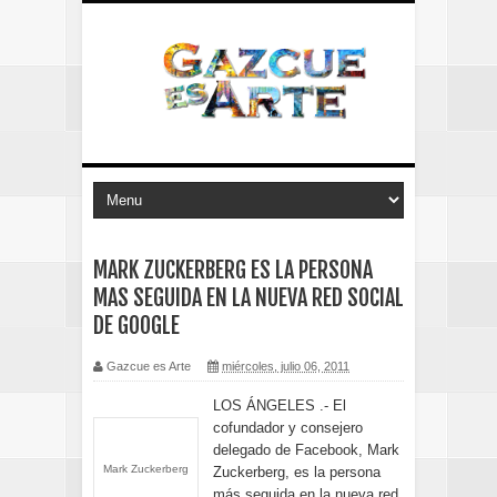
MARK ZUCKERBERG ES LA PERSONA
MAS SEGUIDA EN LA NUEVA RED SOCIAL
DE GOOGLE
Gazcue es Arte
miércoles, julio 06, 2011
LOS ÁNGELES .- El
cofundador y consejero
delegado de Facebook, Mark
Mark Zuckerberg
Zuckerberg, es la persona
más seguida en la nueva red