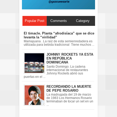
Popular Post
Comments
Category
El timacle. Planta “afrodisíaca” que se dice
levanta la “virilidad”
Mamajuana . La raíz de esta semienredadera es
utilizada para bebida tradicional Tiene muchos ...
JOHNNY ROCKETS YA ESTA
EN REPÚBLICA
DOMINICANA
Santo Domingo. La cadena
internacional de restaurantes
Johnny Rockets abrió sus
puertas en el ...
RECORDANDO LA MUERTE
DE PEPE ROSARIO
La madrugada del 19 de marzo
de 1983 Los Hermanos Rosario
terminaban de tocar un set en un
...