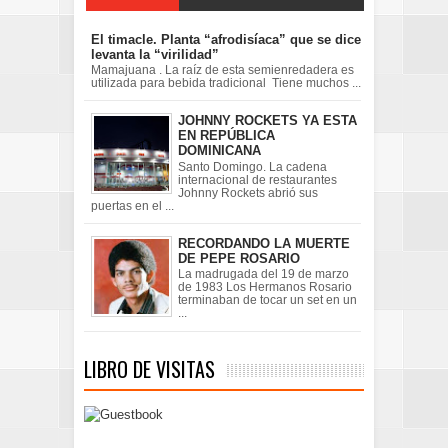
El timacle. Planta “afrodisíaca” que se dice
levanta la “virilidad”
Mamajuana . La raíz de esta semienredadera es
utilizada para bebida tradicional Tiene muchos ...
JOHNNY ROCKETS YA ESTA
EN REPÚBLICA
DOMINICANA
Santo Domingo. La cadena
internacional de restaurantes
Johnny Rockets abrió sus
puertas en el ...
RECORDANDO LA MUERTE
DE PEPE ROSARIO
La madrugada del 19 de marzo
de 1983 Los Hermanos Rosario
terminaban de tocar un set en un
...
LIBRO DE VISITAS