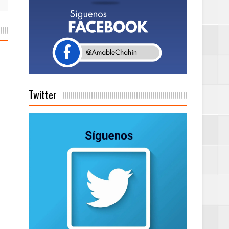
a tu Capital”
tema de Gestión
Twitter
de días a
Centenaria bajo
as