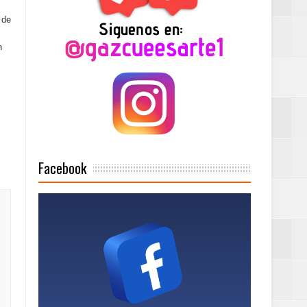
 de
2025
n
Mujer Pymes
onciertos
Facebook
Rock Café Santo
as salida de RD