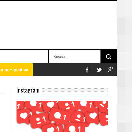
 en la clausura
Instagram
n París
ard Rock Café