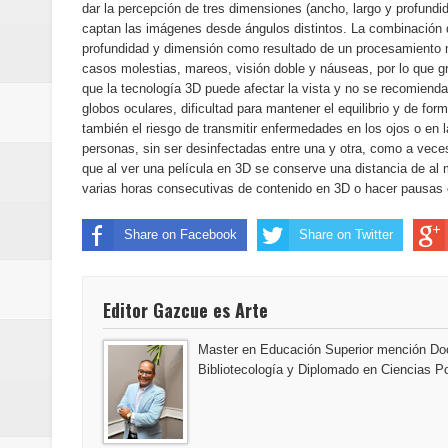
dar la percepción de tres dimensiones (ancho, largo y profundid
Banreservas y Banco Popular abo
captan las imágenes desde ángulos distintos. La combinación 
profundidad y dimensión como resultado de un procesamiento m
“Los Rechazados 2” llega a los c
casos molestias, mareos, visión doble y náuseas, por lo que 
que la tecnología 3D puede afectar la vista y no se recomiend
Designan a Angelina Biviana Rive
globos oculares, dificultad para mantener el equilibrio y de 
también el riesgo de transmitir enfermedades en los ojos o en l
Humano Seguros inaugura nueva 
personas, sin ser desinfectadas entre una y otra, como a vec
que al ver una película en 3D se conserve una distancia de al
varias horas consecutivas de contenido en 3D o hacer pausas
Banreservas destina RD$5,000 m
Share on Facebook
Share on Twitter
Sexappeal celebra 25 años de tra
conmemorativos
Editor Gazcue es Arte
Maridalia Hernández y El Canari
Master en Educación Superior mención Doc
Bibliotecología y Diplomado en Ciencias Po
Domingo
Doctor Leonardo Aguilera afirma