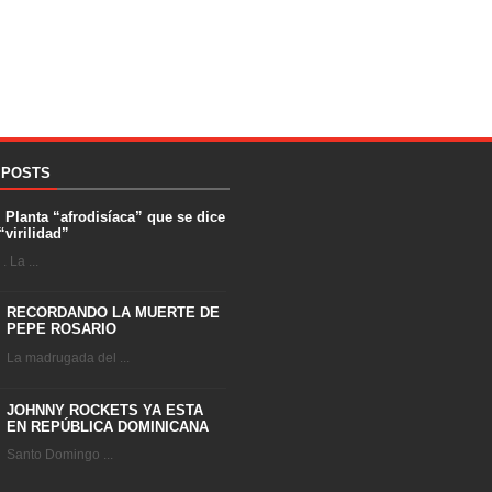
 POSTS
. Planta “afrodisíaca” que se dice
“virilidad”
 La ...
RECORDANDO LA MUERTE DE
PEPE ROSARIO
La madrugada del ...
JOHNNY ROCKETS YA ESTA
EN REPÚBLICA DOMINICANA
Santo Domingo ...