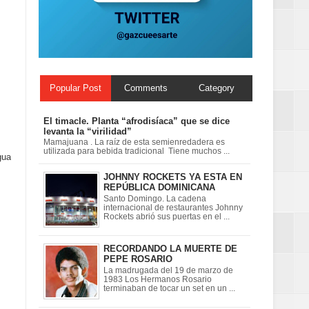
ionales
on perspectiva
Popular Post
Comments
Category
El timacle. Planta “afrodisíaca” que se dice
levanta la “virilidad”
Mamajuana . La raíz de esta semienredadera es
utilizada para bebida tradicional Tiene muchos ...
gua
JOHNNY ROCKETS YA ESTA EN
REPÚBLICA DOMINICANA
Santo Domingo. La cadena
internacional de restaurantes Johnny
Rockets abrió sus puertas en el ...
RECORDANDO LA MUERTE DE
PEPE ROSARIO
La madrugada del 19 de marzo de
1983 Los Hermanos Rosario
terminaban de tocar un set en un ...