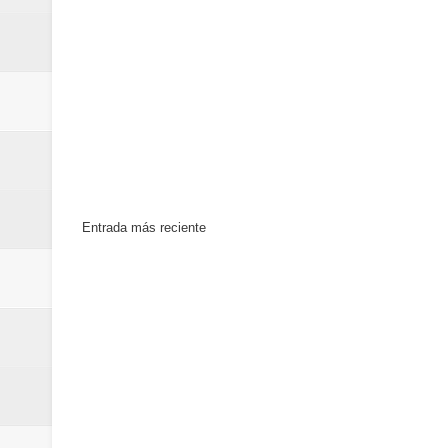
Euromoney reconoce a Banreserva
Banreservas recibe nuevamente l
Estable
Entrada más reciente