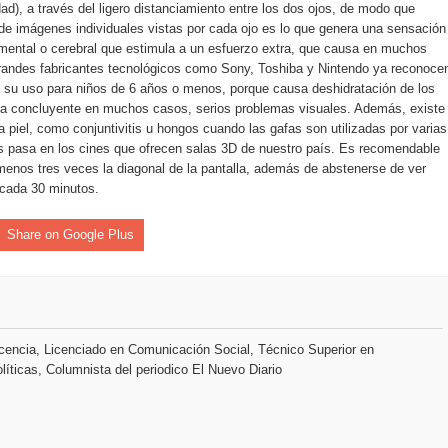
ad), a través del ligero distanciamiento entre los dos ojos, de modo que
rdan retos y oportunidades del sistema financiero nacional
de imágenes individuales vistas por cada ojo es lo que genera una sensación
ental o cerebral que estimula a un esfuerzo extra, que causa en muchos
ines impulsada por la franquicia dominicana más taquillera del 
grandes fabricantes tecnológicos como Sony, Toshiba y Nintendo ya reconoce
a su uso para niños de 6 años o menos, porque causa deshidratación de los
iro como vicepresidenta ejecutiva de Fiduciaria Reservas
forma concluyente en muchos casos, serios problemas visuales. Además, existe
a piel, como conjuntivitis u hongos cuando las gafas son utilizadas por varias
localidad de Oficina Regional Este en La Romana
es pasa en los cines que ofrecen salas 3D de nuestro país. Es recomendable
 menos tres veces la diagonal de la pantalla, además de abstenerse de ver
 cada 30 minutos.
illones para emprendedoras en la segunda edición del Summit 
Share on Google Plus
yectoria artística con nuevo álbum, renovación de su equipo y c
o se unen al regreso de Pavel Núñez y su “Bipolarband” a Hard 
encia, Licenciado en Comunicación Social, Técnico Superior en
líticas, Columnista del periodico El Nuevo Diario
 que Banreservas seguirá impulsando la seguridad alimentaria tr