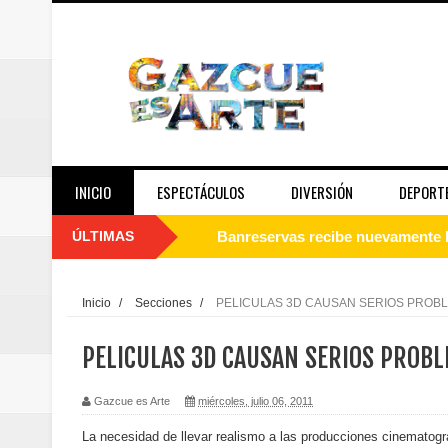
INICIO
ESPECTÁCULOS
DIVERSIÓN
DEPORT
ÚLTIMAS
Juan Luis Guerra se acompaña del
de los Centroamericanos y del C
Inicio
/
Secciones
/
PELICULAS 3D CAUSAN SERIOS PROB
Oscar Abreu cuestiona la interru
PELICULAS 3D CAUSAN SERIOS PROBL
Embajada dominicana en Francia y
Gazcue es Arte
miércoles, julio 06, 2011
Pavel Núñez y su Bipolarband de
La necesidad de llevar realismo a las producciones cinematográ