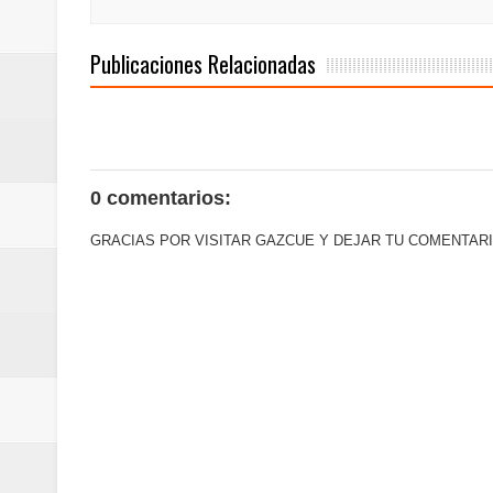
del mapa del hambre
Publicaciones Relacionadas
Banreservas y sus filiales realiz
Banreservas inaugura oficina en
SEPROI obtiene certificación ISO
0 comentarios:
Antisoborno certificado
GRACIAS POR VISITAR GAZCUE Y DEJAR TU COMENTARI
Humano Seguros transforma la emi
minutos
La Orquesta Sinfónica Nacional 
la batuta del maestro José Anton
Banreservas otorga financiamien