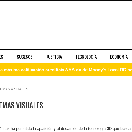
ES
SUCESOS
JUSTICIA
TECNOLOGÍA
ECONOMÍA
 coro “Más que Vencedores” y nos regala el “Canto a la Patria”
aribe
LEMAS VISUALES
pción del Premio Nacional de Artes Visuales
EMAS VISUALES
 Banreservas lanzan convocatoria para residencias artísticas e
slumbran con una noche de fusiones e invitados de lujo en el H
ficas ha permitido la aparición y el desarrollo de la tecnología 3D que busca