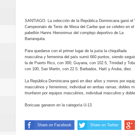
del mapa del hambre
Banreservas y sus filiales realiz
SANTIAGO. La selección de la República Dominicana ganó el 
Campeonato de Tenis de Mesa del Caribe que se celebro en el
Banreservas inaugura oficina en
pabellón Hanns Hieronimus del complejo deportivo de La
Barranquita.
SEPROI obtiene certificación ISO
Para quedarse con el primer lugar de la justa la chiquillada
masculina y femenina del país sumó 660 puntos, siendo segui
Antisoborno certificado
la de Puerto Rico, con 300; Guyana, con 102.5; Trinidad y Tob
con 100; San Martin, con 22.5; Barbados, Haití y Aruba, diez.
Humano Seguros transforma la emi
La República Dominicana ganó en diez años y menos por equi
minutos
masculinos y femeninos; individual en ambas ramas; dobles ma
triunfaron por equipos masculinos, individual masculino y dobl
La Orquesta Sinfónica Nacional 
Boricuas ganaron en la categoría U-13.
la batuta del maestro José Anton
Share on Facebook
Share on Twitter
Banreservas otorga financiamien