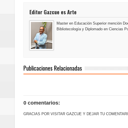
Euromoney reconoce a Banreserva
Editor Gazcue es Arte
Santo Domingo 2026 revela la Ce
Master en Educación Superior mención Doc
Bibliotecología y Diplomado en Ciencias Po
mundial
Juan Luis Guerra se acompaña del
de los Centroamericanos y del C
Publicaciones Relacionadas
Oscar Abreu cuestiona la interru
Embajada dominicana en Francia y
Pavel Núñez y su Bipolarband de
0 comentarios:
Banreservas y Banco Popular abo
GRACIAS POR VISITAR GAZCUE Y DEJAR TU COMENTARI
“Los Rechazados 2” llega a los c