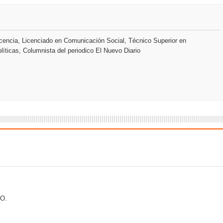
s como Mejor Banco del Caribe y le otorga cinco premios adic
remonia Centenaria: la región abrirá sus Juegos con una produc
encia, Licenciado en Comunicación Social, Técnico Superior en
líticas, Columnista del periodico El Nuevo Diario
 coro “Más que Vencedores” y nos regala el “Canto a la Patria”
aribe
pción del Premio Nacional de Artes Visuales
 Banreservas lanzan convocatoria para residencias artísticas e
slumbran con una noche de fusiones e invitados de lujo en el H
rdan retos y oportunidades del sistema financiero nacional
O.
ines impulsada por la franquicia dominicana más taquillera del 