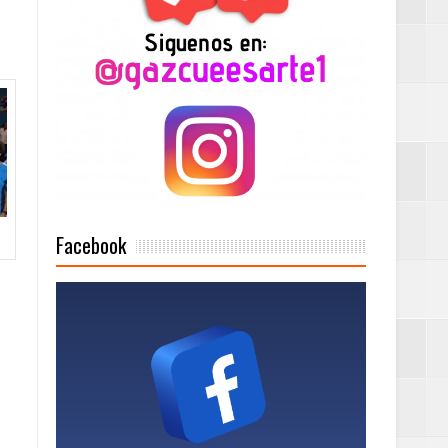
a tu Capital”
tema de Gestión
de días a
Facebook
Centenaria bajo
as