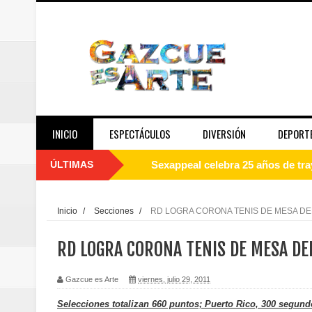
INICIO
ESPECTÁCULOS
DIVERSIÓN
DEPORT
ÚLTIMAS
Sexappeal celebra 25 años de tra
conmemorativos
Inicio
/
Secciones
/
RD LOGRA CORONA TENIS DE MESA DE
Maridalia Hernández y El Canari
RD LOGRA CORONA TENIS DE MESA DE
Domingo
Gazcue es Arte
viernes, julio 29, 2011
Doctor Leonardo Aguilera afirma
Selecciones totalizan 660 puntos; Puerto Rico, 300 segund