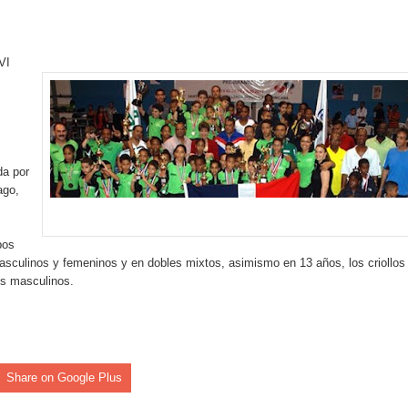
an en Santiago el segundo Foro del Ahorro y la Inversión “Reserv
VI
 el Centro de Retención de Vehículos de Pedro Brand
 37001 y se convierte en la primera empresa del sector con Sis
da por
ago,
sión de pólizas con Inteligencia Artificial y reduce el proceso 
pos
sculinos y femeninos y en dobles mixtos, asimismo en 13 años, los criollos
es masculinos.
y el Coro Nacional Dominicano pondrán su sello a la Ceremonia 
io Molina
Share on Google Plus
tos superiores a RD$117 millones en proyecto Nuevas Esperanz