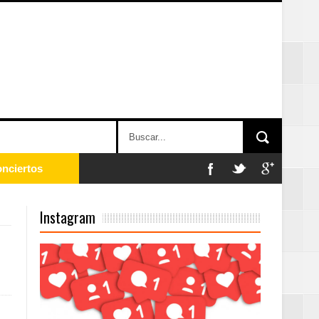
onciertos
Instagram
Rock Café Santo
as salida de RD