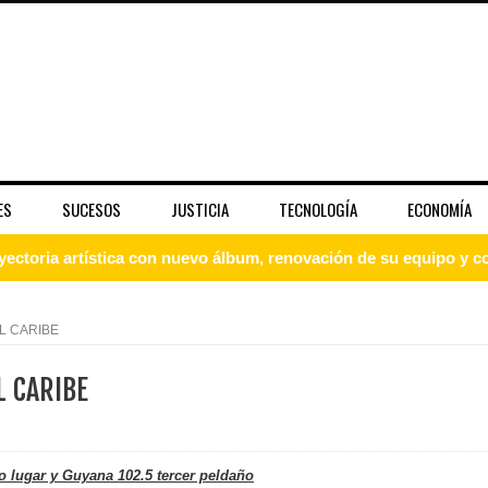
ES
SUCESOS
JUSTICIA
TECNOLOGÍA
ECONOMÍA
yectoria artística con nuevo álbum, renovación de su equipo y c
L CARIBE
o se unen al regreso de Pavel Núñez y su “Bipolarband” a Hard 
L CARIBE
 que Banreservas seguirá impulsando la seguridad alimentaria tr
o lugar y Guyana 102.5 tercer peldaño