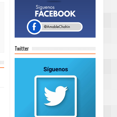
ionales
ción de calidad
 en la clausura
Twitter
n París
ard Rock Café
2025