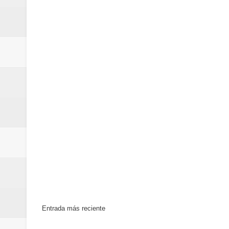
Designan a Angelina Biviana Rive
Humano Seguros inaugura nueva 
Banreservas destina RD$5,000 m
Entrada más reciente