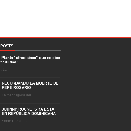
 POSTS
. Planta “afrodisíaca” que se dice
“virilidad”
 La ...
RECORDANDO LA MUERTE DE
PEPE ROSARIO
La madrugada del ...
JOHNNY ROCKETS YA ESTA
EN REPÚBLICA DOMINICANA
Santo Domingo ...