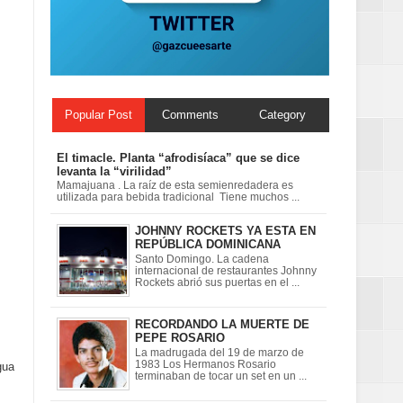
Mujer Pymes
Popular Post
Comments
Category
El timacle. Planta “afrodisíaca” que se dice
levanta la “virilidad”
Mamajuana . La raíz de esta semienredadera es
utilizada para bebida tradicional Tiene muchos ...
JOHNNY ROCKETS YA ESTA EN
REPÚBLICA DOMINICANA
Santo Domingo. La cadena
internacional de restaurantes Johnny
Rockets abrió sus puertas en el ...
RECORDANDO LA MUERTE DE
PEPE ROSARIO
La madrugada del 19 de marzo de
1983 Los Hermanos Rosario
gua
terminaban de tocar un set en un ...