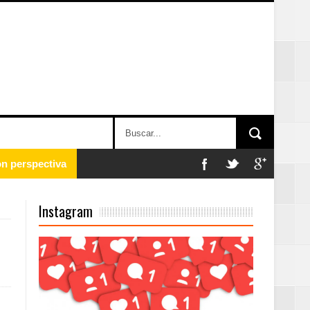
 en la clausura
Instagram
n París
ard Rock Café