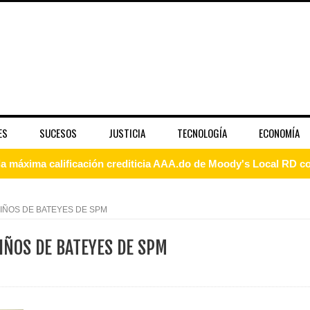
ES
SUCESOS
JUSTICIA
TECNOLOGÍA
ECONOMÍA
 coro “Más que Vencedores” y nos regala el “Canto a la Patria”
aribe
IÑOS DE BATEYES DE SPM
pción del Premio Nacional de Artes Visuales
IÑOS DE BATEYES DE SPM
 Banreservas lanzan convocatoria para residencias artísticas e
slumbran con una noche de fusiones e invitados de lujo en el H