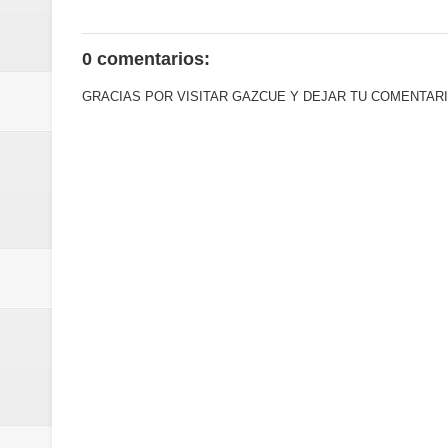
Euromoney reconoce a Banreserva
0 comentarios:
Banreservas recibe nuevamente l
GRACIAS POR VISITAR GAZCUE Y DEJAR TU COMENTARI
Estable