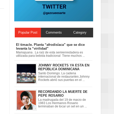
ionales
on perspectiva
Popular Post
Comments
Category
El timacle. Planta “afrodisíaca” que se dice
levanta la “virilidad”
Mamajuana . La raíz de esta semienredadera es
utilizada para bebida tradicional Tiene muchos ...
JOHNNY ROCKETS YA ESTA EN
REPÚBLICA DOMINICANA
Santo Domingo. La cadena
internacional de restaurantes Johnny
Rockets abrió sus puertas en el ...
RECORDANDO LA MUERTE DE
PEPE ROSARIO
La madrugada del 19 de marzo de
1983 Los Hermanos Rosario
terminaban de tocar un set en un ...