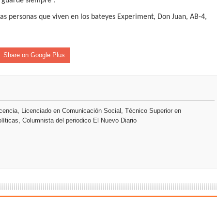
e guarde siempre”.
las personas que viven en los bateyes Experiment, Don Juan, AB-4,
an en Santiago el segundo Foro del Ahorro y la Inversión “Reserv
 el Centro de Retención de Vehículos de Pedro Brand
Share on Google Plus
 37001 y se convierte en la primera empresa del sector con Sis
encia, Licenciado en Comunicación Social, Técnico Superior en
sión de pólizas con Inteligencia Artificial y reduce el proceso 
líticas, Columnista del periodico El Nuevo Diario
y el Coro Nacional Dominicano pondrán su sello a la Ceremonia 
io Molina
tos superiores a RD$117 millones en proyecto Nuevas Esperanz