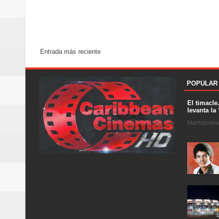
Entrada más reciente
POPULAR
El timacle
levanta la 
Mamajuana .