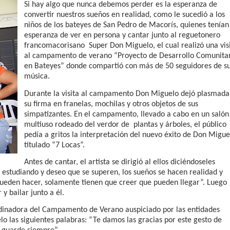
Si hay algo que nunca debemos perder es la esperanza de
rdan retos y oportunidades del sistema financiero nacional
convertir nuestros sueños en realidad, como le sucedió a los
niños de los bateyes de San Pedro de Macorís, quienes tenían
ines impulsada por la franquicia dominicana más taquillera del 
esperanza de ver en persona y cantar junto al reguetonero
francomacorisano
Super Don Miguelo, el cual realizó una vis
iro como vicepresidenta ejecutiva de Fiduciaria Reservas
al campamento de verano “Proyecto de Desarrollo Comunita
en Bateyes” donde compartió con más de 50 seguidores de s
localidad de Oficina Regional Este en La Romana
música.
Durante la visita al campamento Don Miguelo dejó plasmada
illones para emprendedoras en la segunda edición del Summit 
su firma en franelas, mochilas y otros objetos de sus
simpatizantes. En el campamento, llevado a cabo en un salón
yectoria artística con nuevo álbum, renovación de su equipo y c
multiuso rodeado del verdor de
plantas y árboles, el público
pedía a gritos la interpretación del nuevo éxito de Don Migue
titulado “7 Locas”.
Antes de cantar, el artista se dirigió al ellos diciéndoseles
o se unen al regreso de Pavel Núñez y su “Bipolarband” a Hard 
n estudiando y deseo que se superen, los sueños se hacen realidad y
pueden hacer, solamente tienen que creer que pueden llegar”. Luego
y bailar junto a él.
ordinadora del Campamento de Verano auspiciado por las entidades
 que Banreservas seguirá impulsando la seguridad alimentaria tr
o las siguientes palabras: “Te damos las gracias por este gesto de