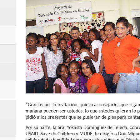
Banreservas y Banco Popular abo
“Los Rechazados 2” llega a los c
Designan a Angelina Biviana Rive
Humano Seguros inaugura nueva 
Banreservas destina RD$5,000 m
Sexappeal celebra 25 años de tra
conmemorativos
Maridalia Hernández y El Canari
“Gracias por la invitación, quiero aconsejarles que siga
mañana pueden ser ustedes, lo que ustedes quieran lo 
Domingo
pidió a los presentes que se pusieran de pies para cantar 
Por su parte, la Sra. Yokasta Dominguez de Tejeda, co
Doctor Leonardo Aguilera afirma
USAID, Save de Children y MUDE, le dirigió a Don Miguel