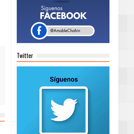
a tu Capital”
tema de Gestión
Twitter
de días a
Centenaria bajo
as