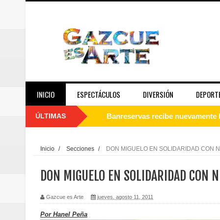
INICIO
ESPECTÁCULOS
DIVERSIÓN
DEPORT
ÚLTIMAS
Juan Luis Guerra se acompaña del
de los Centroamericanos y del C
Inicio
/
Secciones
/
DON MIGUELO EN SOLIDARIDAD CON N
Oscar Abreu cuestiona la interru
DON MIGUELO EN SOLIDARIDAD CON N
Embajada dominicana en Francia y
Gazcue es Arte
jueves, agosto 11, 2011
Pavel Núñez y su Bipolarband de
Por Hanel Peña