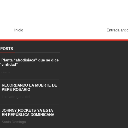
Inicio
Entrada anti
 POSTS
. Planta “afrodisíaca” que se dice
“virilidad”
 La ...
RECORDANDO LA MUERTE DE
PEPE ROSARIO
La madrugada del ...
JOHNNY ROCKETS YA ESTA
EN REPÚBLICA DOMINICANA
Santo Domingo ...