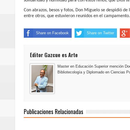
solidaridad y humildad para con estos niños, que Dios t
del mapa del hambre
Con abrazos, besos y fotos, Don Miguelo se despidió de 
entre otros, que estuvieron reunidos en el campamento.
Banreservas y sus filiales realiz
Banreservas inaugura oficina en
Share on Facebook
Share on Twitter
SEPROI obtiene certificación ISO
Editor Gazcue es Arte
Antisoborno certificado
Master en Educación Superior mención Doc
Humano Seguros transforma la emi
Bibliotecología y Diplomado en Ciencias Po
minutos
La Orquesta Sinfónica Nacional 
la batuta del maestro José Anton
Publicaciones Relacionadas
Banreservas otorga financiamien