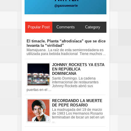
Popular Post
Comments
Category
El timacle. Planta “afrodisíaca” que se dice
levanta la “virilidad”
Mamajuana . La raíz de esta semienredadera es
utilizada para bebida tradicional Tiene muchos ...
JOHNNY ROCKETS YA ESTA
EN REPÚBLICA
DOMINICANA
Santo Domingo. La cadena
internacional de restaurantes
Johnny Rockets abrió sus
puertas en el ...
RECORDANDO LA MUERTE
DE PEPE ROSARIO
La madrugada del 19 de marzo
de 1983 Los Hermanos Rosario
terminaban de tocar un set en un
...